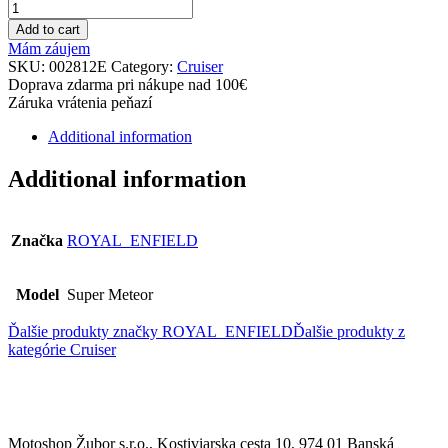
Add to cart
Mám záujem
SKU:
002812E
Category:
Cruiser
Doprava zdarma pri nákupe nad 100€
Záruka vrátenia peňazí
Additional information
Additional information
Značka
ROYAL_ENFIELD
Model
Super Meteor
Ďalšie produkty značky ROYAL_ENFIELD
Ďalšie produkty z
kategórie
Cruiser
Motoshop Žubor s.r.o., Kostiviarska cesta 10, 974 01 Banská