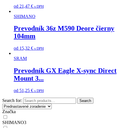
od
21,47
€
s DPH
SHIMANO
Prevodník 36z M590 Deore čierny
104mm
od
15,32
€
s DPH
SRAM
Prevodník GX Eagle X-sync Direct
Mount 3...
od
51,25
€
s DPH
Search for:
Search
Značka
SHIMANO
3