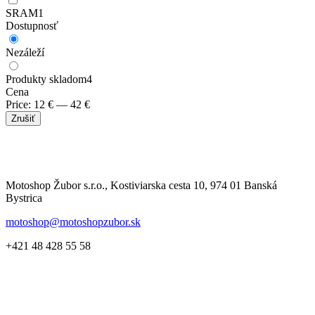
SRAM
1
Dostupnosť
Nezáleží
Produkty skladom
4
Cena
Price:
12
€
—
42
€
Zrušiť
Motoshop Žubor s.r.o., Kostiviarska cesta 10, 974 01 Banská
Bystrica
motoshop@motoshopzubor.sk
+421 48 428 55 58