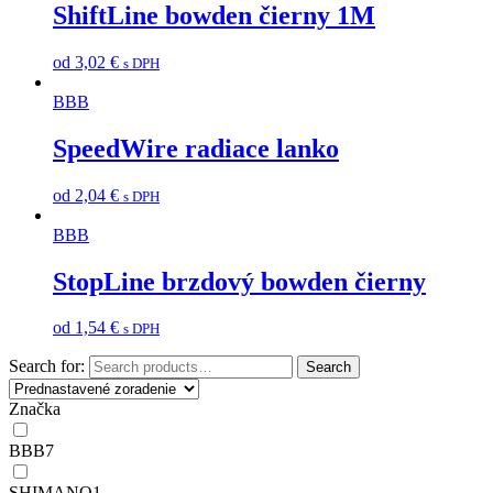
ShiftLine bowden čierny 1M
od
3,02
€
s DPH
BBB
SpeedWire radiace lanko
od
2,04
€
s DPH
BBB
StopLine brzdový bowden čierny
od
1,54
€
s DPH
Search for:
Search
Značka
BBB
7
SHIMANO
1