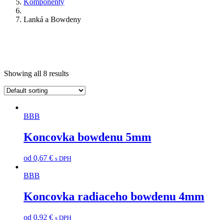
Komponenty
Lanká a Bowdeny
Showing all 8 results
BBB
Koncovka bowdenu 5mm
od
0,67
€
s DPH
BBB
Koncovka radiaceho bowdenu 4mm
od
0,92
€
s DPH