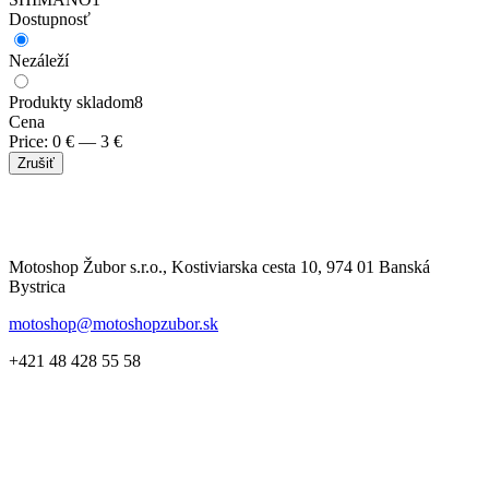
Dostupnosť
Nezáleží
Produkty skladom
8
Cena
Price:
0
€
—
3
€
Zrušiť
Motoshop Žubor s.r.o., Kostiviarska cesta 10, 974 01 Banská
Bystrica
motoshop@motoshopzubor.sk
+421 48 428 55 58