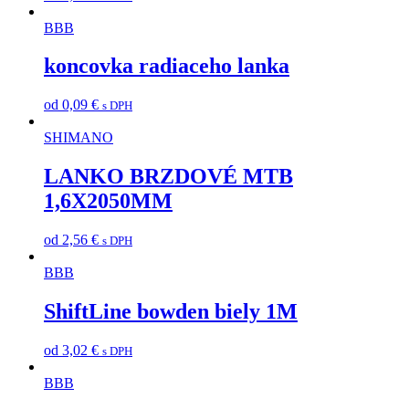
BBB
koncovka radiaceho lanka
od
0,09
€
s DPH
SHIMANO
LANKO BRZDOVÉ MTB
1,6X2050MM
od
2,56
€
s DPH
BBB
ShiftLine bowden biely 1M
od
3,02
€
s DPH
BBB