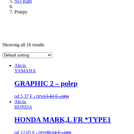
ND Rám
Polepy
Showing all 16 results
Akcia
YAMAHA
GRAPHIC 2 – polep
od
5,37
€
13,43
€
s DPH
s DPH
Akcia
HONDA
HONDA MARK,L FR *TYPE1
od
12,05
€
30,14
€
s DPH
s DPH