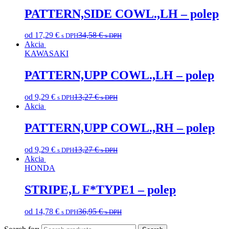
PATTERN,SIDE COWL.,LH – polep
od
17,29
€
34,58
€
s DPH
s DPH
Akcia
KAWASAKI
PATTERN,UPP COWL.,LH – polep
od
9,29
€
13,27
€
s DPH
s DPH
Akcia
PATTERN,UPP COWL.,RH – polep
od
9,29
€
13,27
€
s DPH
s DPH
Akcia
HONDA
STRIPE,L F*TYPE1 – polep
od
14,78
€
36,95
€
s DPH
s DPH