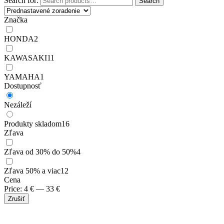
Search for:
Search
Značka
HONDA
2
KAWASAKI
11
YAMAHA
1
Dostupnosť
Nezáleží
Produkty skladom
16
Zľava
Zľava od 30% do 50%
4
Zľava 50% a viac
12
Cena
Price:
4
€
—
33
€
Zrušiť