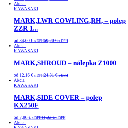
Akcia
KAWASAKI
MARK,LWR COWLING,RH, – polep
ZZR 1...
od
34,60
€
69,20
€
s DPH
s DPH
Akcia
KAWASAKI
MARK,SHROUD – nálepka Z1000
od
12,16
€
24,31
€
s DPH
s DPH
Akcia
KAWASAKI
MARK,SIDE COVER – polep
KX250F
od
7,86
€
11,22
€
s DPH
s DPH
Akcia
KAWASAKI