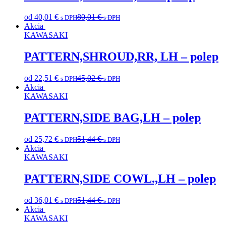
od
40,01
€
80,01
€
s DPH
s DPH
Akcia
KAWASAKI
PATTERN,SHROUD,RR, LH – polep
od
22,51
€
45,02
€
s DPH
s DPH
Akcia
KAWASAKI
PATTERN,SIDE BAG,LH – polep
od
25,72
€
51,44
€
s DPH
s DPH
Akcia
KAWASAKI
PATTERN,SIDE COWL.,LH – polep
od
36,01
€
51,44
€
s DPH
s DPH
Akcia
KAWASAKI