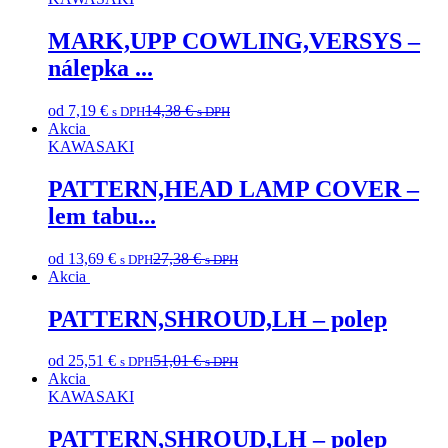
MARK,UPP COWLING,VERSYS –
nálepka ...
od
7,19
€
14,38
€
s DPH
s DPH
Akcia
KAWASAKI
PATTERN,HEAD LAMP COVER –
lem tabu...
od
13,69
€
27,38
€
s DPH
s DPH
Akcia
PATTERN,SHROUD,LH – polep
od
25,51
€
51,01
€
s DPH
s DPH
Akcia
KAWASAKI
PATTERN,SHROUD,LH – polep