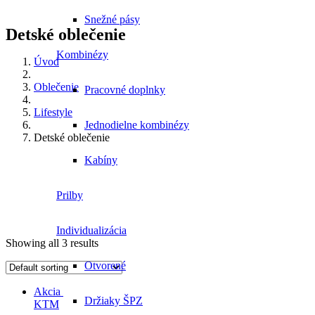
Snežné pásy
Detské oblečenie
Kombinézy
Úvod
Oblečenie
Pracovné doplnky
Lifestyle
Jednodielne kombinézy
Detské oblečenie
Kabíny
Prilby
Individualizácia
Showing all 3 results
Otvorené
Akcia
Držiaky ŠPZ
KTM