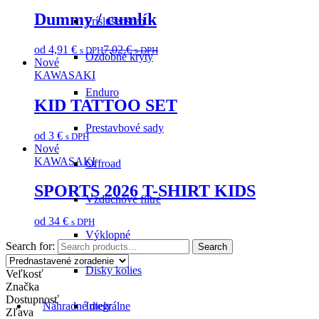
Dummy / cumlík
Príslušenstvo
od
4,91
€
7,02
€
s DPH
s DPH
Ozdobné kryty
Nové
KAWASAKI
Enduro
KID TATTOO SET
Prestavbové sady
od
3
€
s DPH
Nové
KAWASAKI
Offroad
SPORTS 2026 T-SHIRT KIDS
Vzduchové filtre
od
34
€
s DPH
Výklopné
Search for:
Search
Disky kolies
Veľkosť
Značka
Dostupnosť
Náhradné diely
Integrálne
Zľava