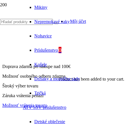
Mikiny
Môj účet
Nepremokavé vaky
Nohavice
0
Príslušenstvo
Košele
Doprava zdarma pri nákupe nad 100€
Možnosť osobného odberu zdarma
Držiaky a montážne sady
Product
has been added to your cart.
Široký výber tovaru
Tričká
Záruka vrátenia peňazí
Možnosť vrátenia tovaru
ATV SSV príslušenstvo
Detské oblečenie