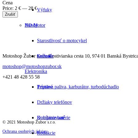
Cena
Price:
2
€
—
28
€
Výfuky
Zrušiť
Bundy
ND Motor
Starostlivosť o motocykel
Kožené
Snímače
Motoshop Žubor s.r.o., Kostiviarska cesta 10, 974 01 Banská Bystric
motoshop@motoshopzubor.sk
Elektronika
+421 48 428 55 58
Textilné
Príprava paliva, karburátor, turbodúchadlo
Držiaky telefónov
Kombinované
Dobíjanie batérie
© 2021 Motoshop Žubor s.r.o.
Ochrana osobných údajov
Redukcie