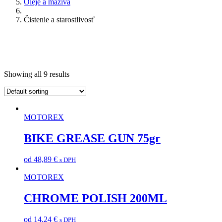
Oleje a mazivá
Čistenie a starostlivosť
Showing all 9 results
MOTOREX
BIKE GREASE GUN 75gr
od
48,89
€
s DPH
MOTOREX
CHROME POLISH 200ML
od
14,24
€
s DPH