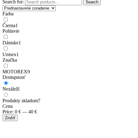
Search for:
Search
Farba
Čierna
1
Pohlavie
Dámske
1
Unisex
1
Značka
MOTOREX
9
Dostupnosť
Nezáleží
Produkty skladom
7
Cena
Price:
0
€
—
40
€
Zrušiť