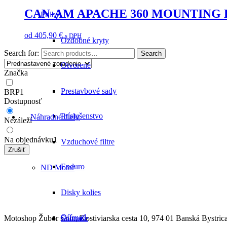
CAN-AM APACHE 360 MOUNTING KI
Prilby
od
405,90
€
s DPH
Ozdobné kryty
Search for:
Search
Otvorené
Značka
Prestavbové sady
BRP
1
Dostupnosť
Príslušenstvo
Náhradné diely
Nezáleží
Na objednávku
1
Vzduchové filtre
Zrušiť
Enduro
ND Motor
Disky kolies
Offroad
Motoshop Žubor s.r.o., Kostiviarska cesta 10, 974 01 Banská Bystric
Snímače