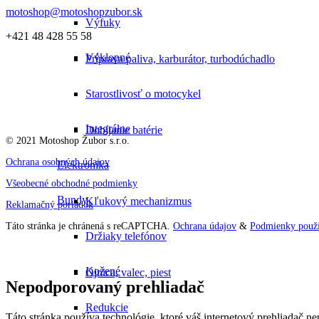
motoshop@motoshopzubor.sk
Výfuky
+421 48 428 55 58
Výklopné
Príprava paliva, karburátor, turbodúchadlo
Starostlivosť o motocykel
Integrálne
Dobíjanie batérie
© 2021 Motoshop Žubor s.r.o.
Ochrana osobných údajov
Elektronika
Všeobecné obchodné podmienky
Bundy
Kľukový mechanizmus
Reklamačný poriadok
Táto stránka je chránená s reCAPTCHA.
Ochrana údajov
&
Podmienky použí
Držiaky telefónov
Kožené
Ojnica, valec, piest
Nepodporovaný prehliadač
Redukcie
Táto stránka používa technológie, ktoré váš internetový prehliadač 