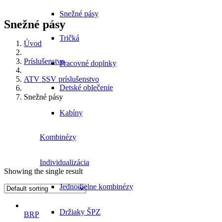
Snežné pásy
Snežné pásy
Tričká
Úvod
Príslušenstvo
Pracovné doplnky
ATV SSV príslušenstvo
Detské oblečenie
Snežné pásy
Kabíny
Kombinézy
Individualizácia
Showing the single result
Jednodielne kombinézy
Držiaky ŠPZ
BRP