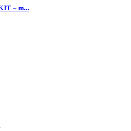
T – m...
a