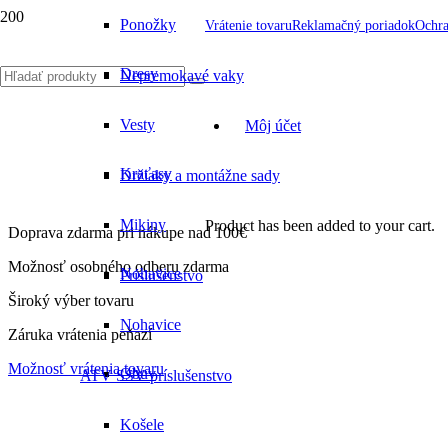
Ponožky
Vrátenie tovaru
Reklamačný poriadok
Ochra
Dresy
Nepremokavé vaky
Vesty
Môj účet
Kraťasy
Držiaky a montážne sady
Mikiny
Product
has been added to your cart.
Doprava zdarma pri nákupe nad 100€
Možnosť osobného odberu zdarma
Nohavice
Príslušenstvo
Široký výber tovaru
Nohavice
Záruka vrátenia peňazí
Možnosť vrátenia tovaru
Obuv
ATV SSV príslušenstvo
Košele