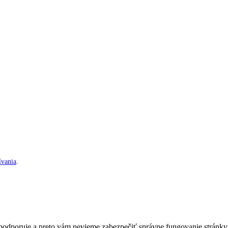
vania
.
nepodporuje a preto vám nevieme zabezpečiť správne fungovanie stránky