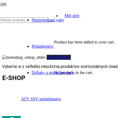
Môj účet
Nepremokavé vaky
Product
has been added to your cart.
Príslušenstvo
NAKUPOVAŤ
Vyberte si z veľkého množstva produktov svetoznámych značiek
Držiaky a montážne sady
No products in the cart.
E-SHOP
ATV SSV príslušenstvo