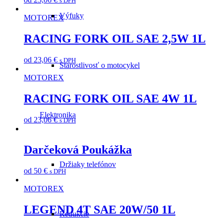
s DPH
Výfuky
MOTOREX
RACING FORK OIL SAE 2,5W 1L
od
23,06
€
s DPH
Starostlivosť o motocykel
MOTOREX
RACING FORK OIL SAE 4W 1L
Elektronika
od
23,06
€
s DPH
Darčeková Poukážka
Držiaky telefónov
od
50
€
s DPH
MOTOREX
LEGEND 4T SAE 20W/50 1L
Redukcie