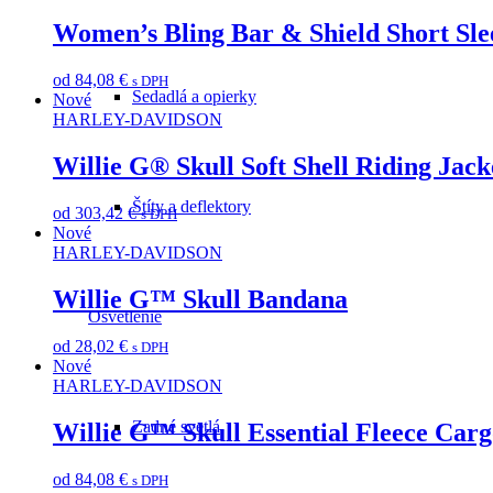
Women’s Bling Bar & Shield Short Sl
od
84,08
€
s DPH
Sedadlá a opierky
Nové
HARLEY-DAVIDSON
Willie G® Skull Soft Shell Riding Jack
Štíty a deflektory
od
303,42
€
s DPH
Nové
HARLEY-DAVIDSON
Willie G™ Skull Bandana
Osvetlenie
od
28,02
€
s DPH
Nové
HARLEY-DAVIDSON
Zadné svetlá
Willie G™ Skull Essential Fleece Carg
od
84,08
€
s DPH