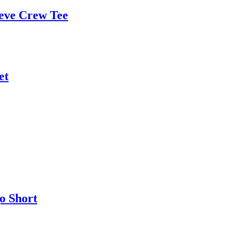
eeve Crew Tee
et
o Short