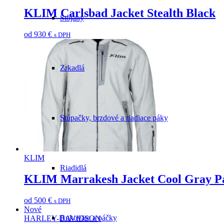
KLIM Carlsbad Jacket Stealth Black
Stojany
od
930
€
s DPH
Zrkadlá
Stúpačky, brzdové a riadiace páky
KLIM
Riadidlá
KLIM Marrakesh Jacket Cool Gray P
od
500
€
s DPH
Nové
Rukoväte a páčky
HARLEY-DAVIDSON