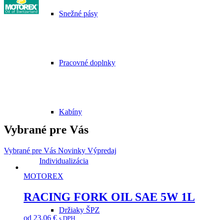
Snežné pásy
Pracovné doplnky
Kabíny
Vybrané pre Vás
Vybrané pre Vás
Novinky
Výpredaj
Individualizácia
MOTOREX
RACING FORK OIL SAE 5W 1L
Držiaky ŠPZ
od
23,06
€
s DPH