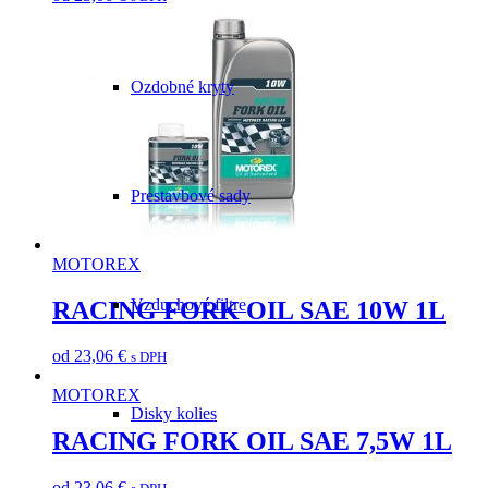
Ozdobné kryty
Prestavbové sady
MOTOREX
Vzduchové filtre
RACING FORK OIL SAE 10W 1L
od
23,06
€
s DPH
MOTOREX
Disky kolies
RACING FORK OIL SAE 7,5W 1L
od
23,06
€