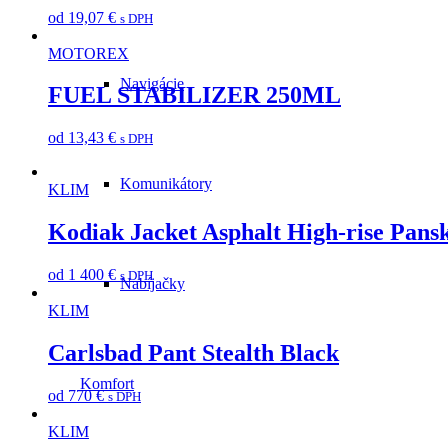
od
19,07
€
s DPH
MOTOREX
Navigácie
FUEL STABILIZER 250ML
od
13,43
€
s DPH
Komunikátory
KLIM
Kodiak Jacket Asphalt High-rise Pans
od
1 400
€
s DPH
Nabíjačky
KLIM
Carlsbad Pant Stealth Black
Komfort
od
770
€
s DPH
KLIM