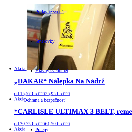
Prídavné svetlá
Smerovky
Akcia
Hlavný svetlomet
„DAKAR“ Nálepka Na Nádrž
od
15,57
€
25,95
€
s DPH
s DPH
Akcia
Ochrana a bezpečnosť
*CARLISLE ULTIMAX 3 BELT, remeň 
od
30,75
€
61,50
€
s DPH
s DPH
Akcia
Polepy