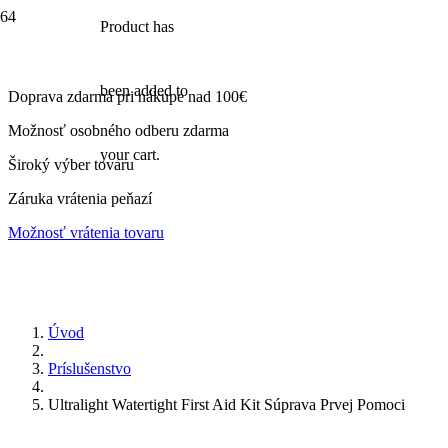
Product
has
been added to
Doprava zdarma pri nákupe nad 100€
Možnosť osobného odberu zdarma
your cart.
Široký výber tovaru
Záruka vrátenia peňazí
Možnosť vrátenia tovaru
Úvod
Príslušenstvo
Ultralight Watertight First Aid Kit Súprava Prvej Pomoci