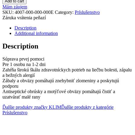
Add to cart
Mám záujem
SKU:
4007-000-000-000E
Category:
Príslušenstvo
Záruka vrátenia peňazí
Description
Additional information
Description
Súprava prvej pomoci
Pre 1 osobu na 1-2 dni
Zahŕňa širokú škálu zdravotníckych potrieb na liečbu bolesti, zápalu
a bežných alergií
Zábaly a obväzy pomáhajú znehybniť zlomeniny a poskytujú
podporu
Antiseptické obrúsky a motýľové obväzy pomáhajú čistiť a
uzatvárať malé rany
Ďalšie produkty značky KLIM
Ďalšie produkty z kategórie
Príslušenstvo