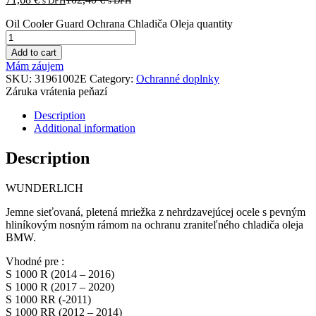
s DPH
s DPH
Oil Cooler Guard Ochrana Chladiča Oleja quantity
Add to cart
Mám záujem
SKU:
31961002E
Category:
Ochranné doplnky
Záruka vrátenia peňazí
Description
Additional information
Description
WUNDERLICH
Jemne sieťovaná, pletená mriežka z nehrdzavejúcej ocele s pevným
hliníkovým nosným rámom na ochranu zraniteľného chladiča oleja
BMW.
Vhodné pre :
S 1000 R (2014 – 2016)
S 1000 R (2017 – 2020)
S 1000 RR (-2011)
S 1000 RR (2012 – 2014)