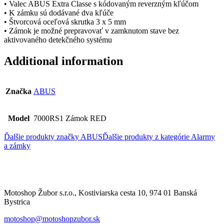
• Valec ABUS Extra Classe s kódovaným reverzným kľúčom
• K zámku sú dodávané dva kľúče
• Štvorcová oceľová skrutka 3 x 5 mm
• Zámok je možné prepravovať v zamknutom stave bez
aktivovaného detekčného systému
Additional information
Značka
ABUS
Model
7000RS1 Zámok RED
Ďalšie produkty značky ABUS
Ďalšie produkty z kategórie
Alarmy
a zámky
Motoshop Žubor s.r.o., Kostiviarska cesta 10, 974 01 Banská
Bystrica
motoshop@motoshopzubor.sk