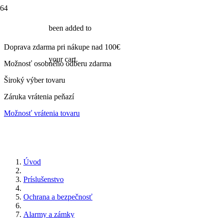
been added to
Doprava zdarma pri nákupe nad 100€
your cart.
Možnosť osobného odberu zdarma
Široký výber tovaru
Záruka vrátenia peňazí
Možnosť vrátenia tovaru
Úvod
Príslušenstvo
Ochrana a bezpečnosť
Alarmy a zámky