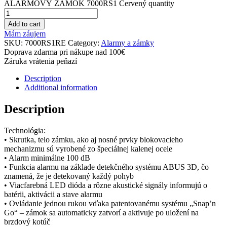
ALARMOVÝ ZÁMOK 7000RS1 Červený quantity
Add to cart
Mám záujem
SKU:
7000RS1RE
Category:
Alarmy a zámky
Doprava zdarma pri nákupe nad 100€
Záruka vrátenia peňazí
Description
Additional information
Description
Technológia:
• Skrutka, telo zámku, ako aj nosné prvky blokovacieho
mechanizmu sú vyrobené zo špeciálnej kalenej ocele
• Alarm minimálne 100 dB
• Funkcia alarmu na základe detekčného systému ABUS 3D, čo
znamená, že je detekovaný každý pohyb
• Viacfarebná LED dióda a rôzne akustické signály informujú o
batérii, aktivácii a stave alarmu
• Ovládanie jednou rukou vďaka patentovanému systému „Snap’n
Go“ – zámok sa automaticky zatvorí a aktivuje po uložení na
brzdový kotúč