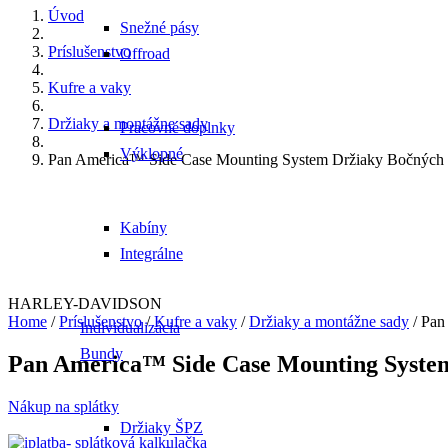
Úvod
Snežné pásy
Príslušenstvo
Offroad
Kufre a vaky
Držiaky a montážne sady
Pracovné doplnky
Výklopné
Pan America™ Side Case Mounting System Držiaky Bočných
Kabíny
Integrálne
HARLEY-DAVIDSON
Home
/
Príslušenstvo
/
Kufre a vaky
/
Držiaky a montážne sady
/ Pan
Individualizácia
Bundy
Pan America™ Side Case Mounting Syste
Nákup na splátky
Držiaky ŠPZ