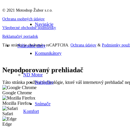
© 2021 Motoshop Žubor s.r.o.
Ochrana osobných údajov
Navigácie
Všeobecné obchodné podmienky
Reklamačný poriadok
Táto stránka je chránená s reCAPTCHA.
Ochrana údajov
&
Podmienky použí
Náhradné diely
Komunikátory
Nepodporovaný prehliadač
ND Motor
Nabíjačky
Táto stránka používa technológie, ktoré váš internetový prehliadač 
Google Chrome
Mozilla Firefox
Snímače
Komfort
Safari
Edge