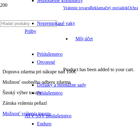
Jednodielne kombinézy
Vrátenie tovaru
Reklamačný poriadok
Ochra
Nepremokavé vaky
Prilby
Môj účet
Príslušenstvo
Otvorené
Product
has been added to your cart.
Doprava zdarma pri nákupe nad 100€
Možnosť osobného odberu zdarma
Držiaky a montážne sady
Široký výber tovaru
Príslušenstvo
Záruka vrátenia peňazí
Možnosť vrátenia tovaru
ATV SSV príslušenstvo
Enduro