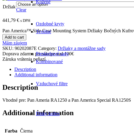
Kožené
Držiak
Clear
441,79
€
s DPH
Ozdobné kryty
Pan America™ Side Case Mounting System Držiaky Bočných Kufrov
Textilné
Add to cart
Mám záujem
SKU:
90202087E
Category:
Držiaky a montážne sady
Doprava zdarma pri nákupe nad 100€
Prestavbové sady
Záruka vrátenia peňazí
Kombinované
Description
Additional information
Vzduchové filtre
Description
Vhodné pre: Pan Ameria RA1250 a Pan America Special RA1250S
Additional information
Disky kolies
Farba
Čierna