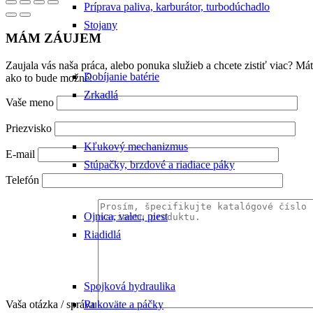
Príprava paliva, karburátor, turbodúchadlo
Stojany
MÁM ZÁUJEM
Zaujala vás naša práca, alebo ponuka služieb a chcete zistiť viac? 
Dobíjanie batérie
ako to bude možné.
Zrkadlá
Vaše meno
Priezvisko
Kľukový mechanizmus
E-mail
Stúpačky, brzdové a riadiace páky
Telefón
Ojnica, valec, piest
Riadidlá
Spojková hydraulika
Vaša otázka / správa
Rukoväte a páčky