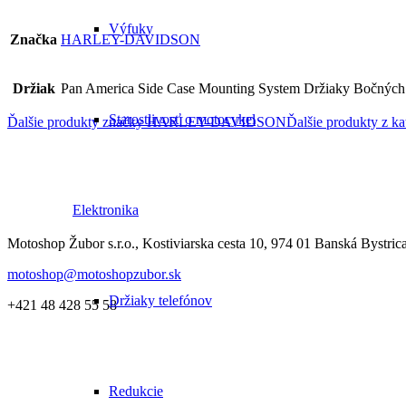
Výfuky
Značka
HARLEY-DAVIDSON
Držiak
Pan America Side Case Mounting System Držiaky Bočných
Starostlivosť o motocykel
Ďalšie produkty značky HARLEY-DAVIDSON
Ďalšie produkty z ka
Elektronika
Motoshop Žubor s.r.o., Kostiviarska cesta 10, 974 01 Banská Bystric
motoshop@motoshopzubor.sk
Držiaky telefónov
+421 48 428 55 58
Redukcie