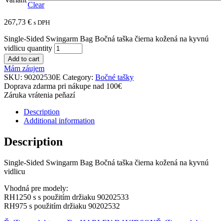
Clear
267,73
€
s DPH
Single-Sided Swingarm Bag Bočná taška čierna kožená na kyvnú
vidlicu quantity
Add to cart
Mám záujem
SKU:
90202530E
Category:
Bočné tašky
Doprava zdarma pri nákupe nad 100€
Záruka vrátenia peňazí
Description
Additional information
Description
Single-Sided Swingarm Bag Bočná taška čierna kožená na kyvnú
vidlicu
Vhodná pre modely:
RH1250 s s použitím držiaku 90202533
RH975 s použitím držiaku 90202532