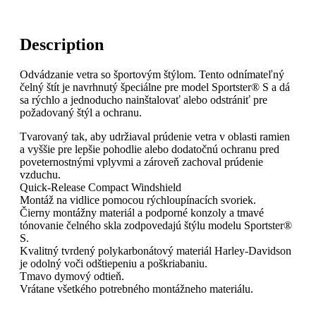
Description
Odvádzanie vetra so športovým štýlom. Tento odnímateľný
čelný štít je navrhnutý špeciálne pre model Sportster® S a dá
sa rýchlo a jednoducho nainštalovať alebo odstrániť pre
požadovaný štýl a ochranu.
Tvarovaný tak, aby udržiaval prúdenie vetra v oblasti ramien
a vyššie pre lepšie pohodlie alebo dodatočnú ochranu pred
poveternostnými vplyvmi a zároveň zachoval prúdenie
vzduchu.
Quick-Release Compact Windshield
Montáž na vidlice pomocou rýchloupínacích svoriek.
Čierny montážny materiál a podporné konzoly a tmavé
tónovanie čelného skla zodpovedajú štýlu modelu Sportster®
S.
Kvalitný tvrdený polykarbonátový materiál Harley-Davidson
je odolný voči odštiepeniu a poškriabaniu.
Tmavo dymový odtieň.
Vrátane všetkého potrebného montážneho materiálu.