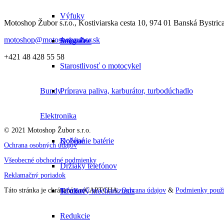
Výfuky
Motoshop Žubor s.r.o., Kostiviarska cesta 10, 974 01 Banská Bystric
motoshop@motoshopzubor.sk
Integrálne
Snímače
+421 48 428 55 58
Starostlivosť o motocykel
Bundy
Príprava paliva, karburátor, turbodúchadlo
Elektronika
© 2021 Motoshop Žubor s.r.o.
Kožené
Dobíjanie batérie
Ochrana osobných údajov
Všeobecné obchodné podmienky
Držiaky telefónov
Reklamačný poriadok
Textilné
Kľukový mechanizmus
Táto stránka je chránená s reCAPTCHA.
Ochrana údajov
&
Podmienky použí
Redukcie