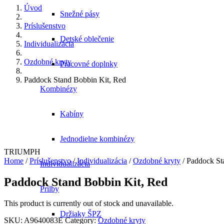
Úvod
Snežné pásy
Príslušenstvo
Detské oblečenie
Individualizácia
Ozdobné kryty
Pracovné doplnky
Paddock Stand Bobbin Kit, Red
Kombinézy
Kabíny
Jednodielne kombinézy
TRIUMPH
Home
/
Príslušenstvo
/
Individualizácia
/
Ozdobné kryty
/ Paddock St
Individualizácia
Paddock Stand Bobbin Kit, Red
Prilby
This product is currently out of stock and unavailable.
Držiaky ŠPZ
SKU:
A9640083E
Category:
Ozdobné kryty