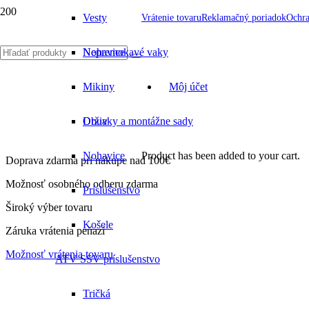
Vesty
Vrátenie tovaru
Reklamačný poriadok
Ochra
Nohavice
Nepremokavé vaky
Mikiny
Môj účet
Obuv
Držiaky a montážne sady
Nohavice
Product
has been added to your cart.
Doprava zdarma pri nákupe nad 100€
Možnosť osobného odberu zdarma
Príslušenstvo
Široký výber tovaru
Košele
Záruka vrátenia peňazí
Možnosť vrátenia tovaru
ATV SSV príslušenstvo
Tričká