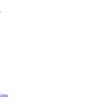
a
vania
.