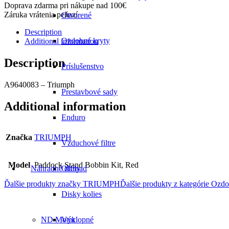
Doprava zdarma pri nákupe nad 100€
Záruka vrátenia peňazí
Otvorené
Description
Ozdobné kryty
Additional information
Description
Príslušenstvo
A9640083 – Triumph
Prestavbové sady
Additional information
Enduro
Značka
TRIUMPH
Vzduchové filtre
Model
Paddock Stand Bobbin Kit, Red
Náhradné diely
Offroad
Ďalšie produkty značky TRIUMPH
Ďalšie produkty z kategórie
Ozdo
Disky kolies
ND Motor
Výklopné