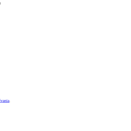
a
vania
.