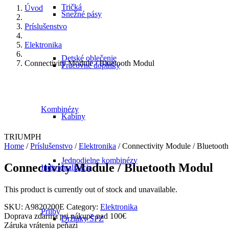
Tričká
Úvod
Snežné pásy
Príslušenstvo
Elektronika
Detské oblečenie
Connectivity Module / Bluetooth Modul
Pracovné doplnky
Kombinézy
Kabíny
TRIUMPH
Home
/
Príslušenstvo
/
Elektronika
/ Connectivity Module / Bluetoot
Jednodielne kombinézy
Connectivity Module / Bluetooth Modul
Individualizácia
This product is currently out of stock and unavailable.
SKU:
A9820200E
Category:
Elektronika
Prilby
Doprava zdarma pri nákupe nad 100€
Držiaky ŠPZ
Záruka vrátenia peňazí