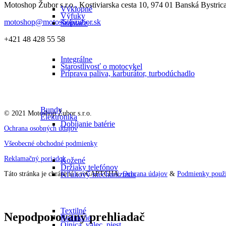
Motoshop Žubor s.r.o., Kostiviarska cesta 10, 974 01 Banská Bystric
Výklopné
Výfuky
motoshop@motoshopzubor.sk
Snímače
+421 48 428 55 58
Integrálne
Starostlivosť o motocykel
Príprava paliva, karburátor, turbodúchadlo
Bundy
© 2021 Motoshop Žubor s.r.o.
Elektronika
Dobíjanie batérie
Ochrana osobných údajov
Všeobecné obchodné podmienky
Reklamačný poriadok
Kožené
Držiaky telefónov
Kľukový mechanizmus
Táto stránka je chránená s reCAPTCHA.
Ochrana údajov
&
Podmienky použí
Textilné
Nepodporovaný prehliadač
Redukcie
Ojnica, valec, piest