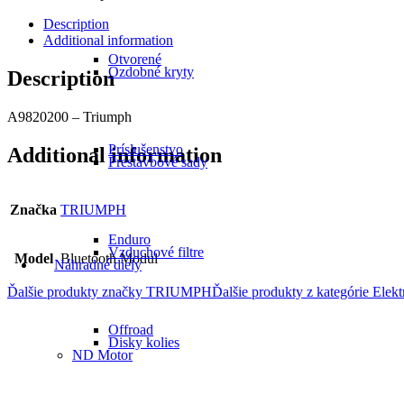
Description
Additional information
Otvorené
Ozdobné kryty
Description
A9820200 – Triumph
Príslušenstvo
Additional information
Prestavbové sady
Značka
TRIUMPH
Enduro
Vzduchové filtre
Model
Bluetooth Modul
Náhradné diely
Ďalšie produkty značky TRIUMPH
Ďalšie produkty z kategórie
Elekt
Offroad
Disky kolies
ND Motor