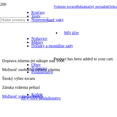
Vrátenie tovaru
Reklamačný poriadok
Ochra
Kraťasy
Vesty
Nepremokavé vaky
Môj účet
Nohavice
Mikiny
Držiaky a montážne sady
Product
has been added to your cart.
Doprava zdarma pri nákupe nad 100€
Obuv
Nohavice
Možnosť osobného odberu zdarma
Príslušenstvo
Široký výber tovaru
Záruka vrátenia peňazí
Košele
Možnosť vrátenia tovaru
ATV SSV príslušenstvo