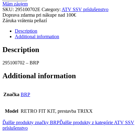
Mám záujem
SKU:
295100702E
Category:
ATV SSV príslušenstvo
Doprava zdarma pri nákupe nad 100€
Záruka vrátenia peňazí
Description
Additional information
Description
295100702 – BRP
Additional information
Značka
BRP
Model
RETRO FIT KIT, prestavba TRIXX
Ďalšie produkty značky BRP
Ďalšie produkty z kategórie
ATV SSV
príslušenstvo