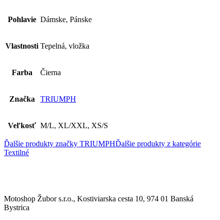
Pohlavie
Dámske, Pánske
Vlastnosti
Tepelná, vložka
Farba
Čierna
Značka
TRIUMPH
Veľkosť
M/L, XL/XXL, XS/S
Ďalšie produkty značky TRIUMPH
Ďalšie produkty z kategórie
Textilné
Motoshop Žubor s.r.o., Kostiviarska cesta 10, 974 01 Banská
Bystrica