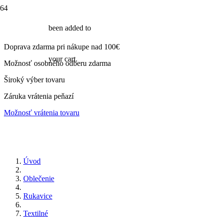
been added to
Doprava zdarma pri nákupe nad 100€
your cart.
Možnosť osobného odberu zdarma
Široký výber tovaru
Záruka vrátenia peňazí
Možnosť vrátenia tovaru
Úvod
Oblečenie
Rukavice
Textilné