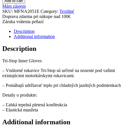
Add to cart
Mám záujem
SKU:
MFNA2051E
Category:
Textilné
Doprava zdarma pri nákupe nad 100€
Záruka vrátenia peňazí
Description
Additional information
Description
Tri-Stop Inner Gloves
– Vnútorné rukavice Tri-Stop sú určené na nosenie pod vašimi
existujúcimi motorkárskymi rukavicami.
– Pomáhajú udržiavať teplo pri chladných jazdných podmienkach
Detaily o produkte:
– Ľahká tepelná pletená konštrukcia
– Elastická manžeta
Additional information