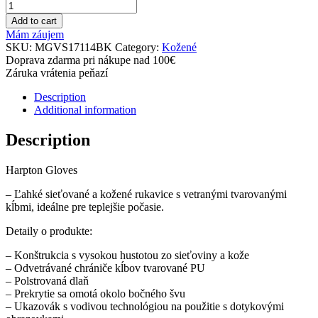
Add to cart
Mám záujem
SKU:
MGVS17114BK
Category:
Kožené
Doprava zdarma pri nákupe nad 100€
Záruka vrátenia peňazí
Description
Additional information
Description
Harpton Gloves
– Ľahké sieťované a kožené rukavice s vetranými tvarovanými
kĺbmi, ideálne pre teplejšie počasie.
Detaily o produkte:
– Konštrukcia s vysokou hustotou zo sieťoviny a kože
– Odvetrávané chrániče kĺbov tvarované PU
– Polstrovaná dlaň
– Prekrytie sa omotá okolo bočného švu
– Ukazovák s vodivou technológiou na použitie s dotykovými