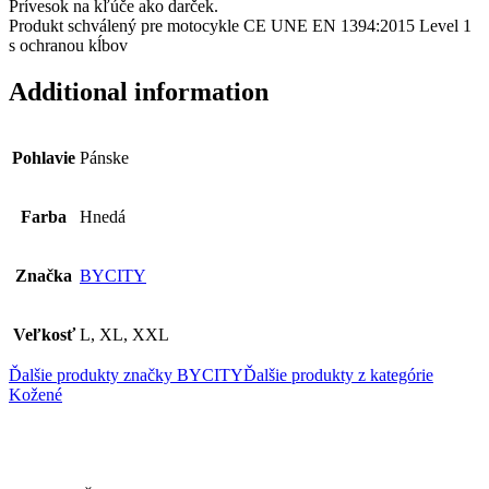
Prívesok na kľúče ako darček.
Produkt schválený pre motocykle CE UNE EN 1394:2015 Level 1
s ochranou kĺbov
Additional information
Pohlavie
Pánske
Farba
Hnedá
Značka
BYCITY
Veľkosť
L, XL, XXL
Ďalšie produkty značky BYCITY
Ďalšie produkty z kategórie
Kožené