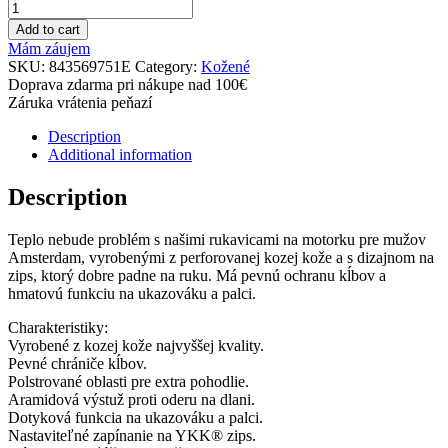
Add to cart
Mám záujem
SKU:
843569751E
Category:
Kožené
Doprava zdarma pri nákupe nad 100€
Záruka vrátenia peňazí
Description
Additional information
Description
Teplo nebude problém s našimi rukavicami na motorku pre mužov
Amsterdam, vyrobenými z perforovanej kozej kože a s dizajnom na
zips, ktorý dobre padne na ruku. Má pevnú ochranu kĺbov a
hmatovú funkciu na ukazováku a palci.
Charakteristiky:
Vyrobené z kozej kože najvyššej kvality.
Pevné chrániče kĺbov.
Polstrované oblasti pre extra pohodlie.
Aramidová výstuž proti oderu na dlani.
Dotyková funkcia na ukazováku a palci.
Nastaviteľné zapínanie na YKK® zips.