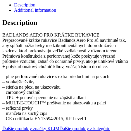
Description
Additional information
Description
BADLANDS AERO PRO KRÁTKE RUKAVICE
Prepracované krátke rukavice Badlands Aero Pro sú navrhnuté tak,
aby spĺňali požiadavky medzikontinentálnych dobrodružných
jazdcov, ktorí prekonávajú veľké vzdialenosti v rôznom teréne.
Prémiová konštrukcia z perforovanej kože poskytuje výrazné
prúdenie vzduchu, zatiaľ čo ochranné prvky, ako je uhlíkové vlákno
+ polykarbonátový chránič kĺbov, vnášajú istotu do ulice.
– plne perforované rukavice s extra prieduchmi na prstoch
– vonkajšie švíky
– stierka na plexi na ukazováku
– carbonový chránič
– TPU + penové spevnenie na zápästí a dlani
– MULT-E-TOUCH™ prešívanie na ukazováku a palci
– reflexné prvky
– manžeta na suchý zips
– CE certifikácia EN13594:2015, KP Level 1
Ďalšie produkty značky KLIM
Ďalšie produkty z kategórie