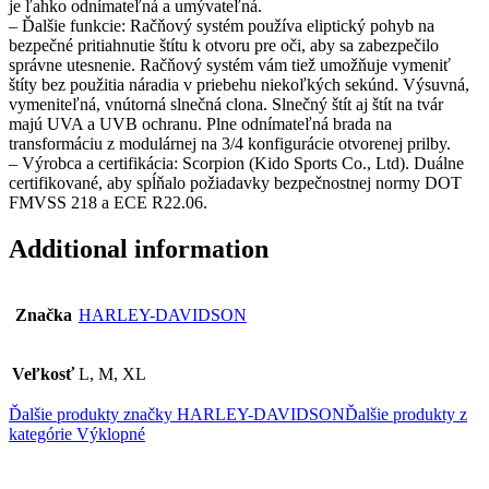
je ľahko odnímateľná a umývateľná.
– Ďalšie funkcie: Račňový systém používa eliptický pohyb na
bezpečné pritiahnutie štítu k otvoru pre oči, aby sa zabezpečilo
správne utesnenie. Račňový systém vám tiež umožňuje vymeniť
štíty bez použitia náradia v priebehu niekoľkých sekúnd. Výsuvná,
vymeniteľná, vnútorná slnečná clona. Slnečný štít aj štít na tvár
majú UVA a UVB ochranu. Plne odnímateľná brada na
transformáciu z modulárnej na 3/4 konfigurácie otvorenej prilby.
– Výrobca a certifikácia: Scorpion (Kido Sports Co., Ltd). Duálne
certifikované, aby spĺňalo požiadavky bezpečnostnej normy DOT
FMVSS 218 a ECE R22.06.
Additional information
Značka
HARLEY-DAVIDSON
Veľkosť
L, M, XL
Ďalšie produkty značky HARLEY-DAVIDSON
Ďalšie produkty z
kategórie
Výklopné