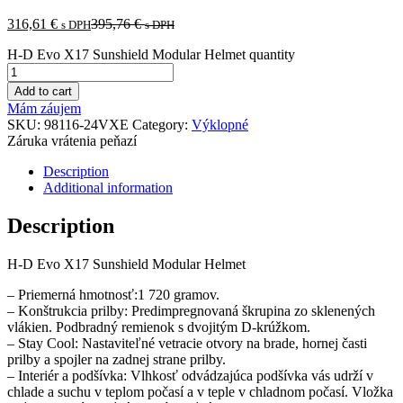
316,61
€
395,76
€
s DPH
s DPH
H-D Evo X17 Sunshield Modular Helmet quantity
Add to cart
Mám záujem
SKU:
98116-24VXE
Category:
Výklopné
Záruka vrátenia peňazí
Description
Additional information
Description
H-D Evo X17 Sunshield Modular Helmet
– Priemerná hmotnosť:1 720 gramov.
– Konštrukcia prilby: Predimpregnovaná škrupina zo sklenených
vlákien. Podbradný remienok s dvojitým D-krúžkom.
– Stay Cool: Nastaviteľné vetracie otvory na brade, hornej časti
prilby a spojler na zadnej strane prilby.
– Interiér a podšívka: Vlhkosť odvádzajúca podšívka vás udrží v
chlade a suchu v teplom počasí a v teple v chladnom počasí. Vložka