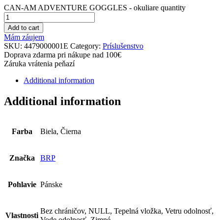
CAN-AM ADVENTURE GOGGLES - okuliare quantity
Add to cart
Mám záujem
SKU:
4479000001E
Category:
Príslušenstvo
Doprava zdarma pri nákupe nad 100€
Záruka vrátenia peňazí
Additional information
Additional information
Farba
Biela, Čierna
Značka
BRP
Pohlavie
Pánske
Bez chráničov, NULL, Tepelná vložka, Vetru odolnosť,
Vlastnosti
Vode odolnosť, Zimné