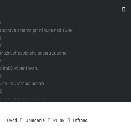
Doprava zdarma pri nákupe nad 100€
Možnosť osobného odberu zdarma
Široký výber tovaru
Záruka vrátenia peňazí
Možnosť vrátenia tovaru
Úvod
Oblečenie
Prilby
Offroad