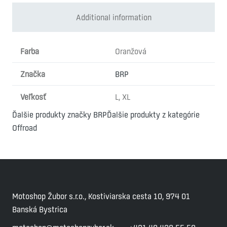
quantity
Additional information
Farba
Oranžová
Značka
BRP
Veľkosť
L, XL
Ďalšie produkty značky BRP
Ďalšie produkty z kategórie
Offroad
Motoshop Žubor s.r.o., Kostiviarska cesta 10, 974 01
Banská Bystrica