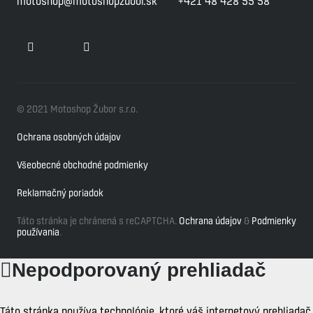
motoshop@motoshopzubor.sk
+421 48 428 55 58
© 2021 Motoshop Žubor s.r.o.
Ochrana osobných údajov
Všeobecné obchodné podmienky
Reklamačný poriadok
Táto stránka je chránená s reCAPTCHA.
Ochrana údajov
&
Podmienky
používania
.
Nepodporovaný prehliadač
Táto stránka používa technológie, ktoré váš internetový prehliadač