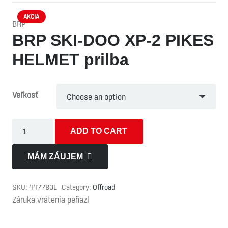
AKCIA
BRP
BRP SKI-DOO XP-2 PIKES
HELMET prilba
Veľkosť
BRP
ADD TO CART
SKI-
DOO
MÁM ZÁUJEM
XP-
2
SKU:
447783E
Category:
Offroad
PIKES
Záruka vrátenia peňazí
HELMET
prilba