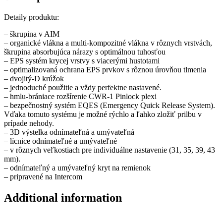
Detaily produktu:
– škrupina v AIM
– organické vlákna a multi-kompozitné vlákna v rôznych vrstvách,
škrupina absorbujúca nárazy s optimálnou tuhosťou
– EPS systém krycej vrstvy s viacerými hustotami
– optimalizovaná ochrana EPS prvkov s rôznou úrovňou tlmenia
– dvojitý-D krúžok
– jednoduché použitie a vždy perfektne nastavené.
– hmlu-brániace rozšírenie CWR-1 Pinlock plexi
– bezpečnostný systém EQES (Emergency Quick Release System).
Vďaka tomuto systému je možné rýchlo a ľahko zložiť prilbu v
prípade nehody.
– 3D výstelka odnímateľná a umývateľná
– lícnice odnímateľné a umývateľné
– v rôznych veľkostiach pre individuálne nastavenie (31, 35, 39, 43
mm).
– odnímateľný a umývateľný kryt na remienok
– pripravené na Intercom
Additional information