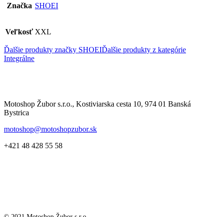
Značka
SHOEI
Veľkosť
XXL
Ďalšie produkty značky SHOEI
Ďalšie produkty z kategórie
Integrálne
Motoshop Žubor s.r.o., Kostiviarska cesta 10, 974 01 Banská
Bystrica
motoshop@motoshopzubor.sk
+421 48 428 55 58
© 2021 Motoshop Žubor s.r.o.