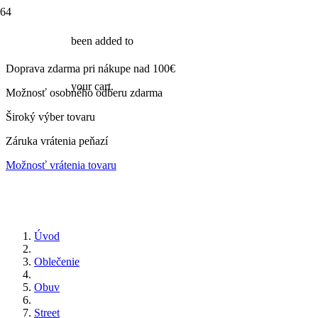
been added to
Doprava zdarma pri nákupe nad 100€
your cart.
Možnosť osobného odberu zdarma
Široký výber tovaru
Záruka vrátenia peňazí
Možnosť vrátenia tovaru
Úvod
Oblečenie
Obuv
Street