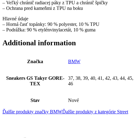
– Veľký chránič radiacej páky z TPU a chránič špičky
– Ochrana pred kameňmi z TPU na boku
Hlavné údaje
– Horná časť topánky: 90 % polyester, 10 % TPU
– Podrážka: 90 % etylénvinylacetát, 10 % guma
Additional information
Značka
BMW
Sneakers GS Takyr GORE-
37, 38, 39, 40, 41, 42, 43, 44, 45,
TEX
46
Stav
Nové
Ďalšie produkty značky BMW
Ďalšie produkty z kategórie
Street