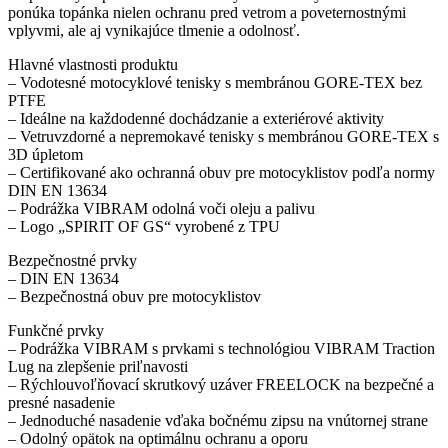
ponúka topánka nielen ochranu pred vetrom a poveternostnými
vplyvmi, ale aj vynikajúce tlmenie a odolnosť.
Hlavné vlastnosti produktu
– Vodotesné motocyklové tenisky s membránou GORE-TEX bez
PTFE
– Ideálne na každodenné dochádzanie a exteriérové aktivity
– Vetruvzdorné a nepremokavé tenisky s membránou GORE-TEX s
3D úpletom
– Certifikované ako ochranná obuv pre motocyklistov podľa normy
DIN EN 13634
– Podrážka VIBRAM odolná voči oleju a palivu
– Logo „SPIRIT OF GS“ vyrobené z TPU
Bezpečnostné prvky
– DIN EN 13634
– Bezpečnostná obuv pre motocyklistov
Funkčné prvky
– Podrážka VIBRAM s prvkami s technológiou VIBRAM Traction
Lug na zlepšenie priľnavosti
– Rýchlouvoľňovací skrutkový uzáver FREELOCK na bezpečné a
presné nasadenie
– Jednoduché nasadenie vďaka bočnému zipsu na vnútornej strane
– Odolný opätok na optimálnu ochranu a oporu