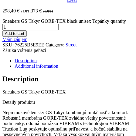
Clear
298,40
€
373
€
s DPH
s DPH
Sneakers GS Takyr GORE-TEX black unisex Topánky quantity
Add to cart
Mám záujem
SKU:
76225B5E9EE
Category:
Street
Záruka vrátenia peňazí
Description
Additional information
Description
Sneakers GS Takyr GORE-TEX
Detaily produktu
Nepremokavé tenisky GS Takyr kombinujú funkčnosť a komfort.
Robustná membrána GORE-TEX zvládne všetky poveternostné
podmienky, odolná podrážka VIBRAM s technológiou VIBRAM
Traction Lug poskytuje optimálnu priľnavosť a bočnú stabilitu na
nespevnených povrchoch. Vďaka vysokokvalitným materiálom