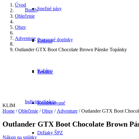
Úvod
Snežné pásy
Bundy
Oblečenie
Obuv
Adventure
Pracovné doplnky
Kožené
Outlander GTX Boot Chocolate Brown Pánske Topánky
Kabíny
Textilné
Individualizácia
Kombinované
KLIM
Home
/
Oblečenie
/
Obuv
/
Adventure
/ Outlander GTX Boot Chocol
Outlander GTX Boot Chocolate Brown Pá
Držiaky ŠPZ
Nákup na splátky