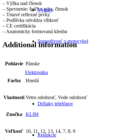
– Výška nad členok
– Spevnenie: špička, päta, členok
Výfuky
– Tmavé reflexné prvky
– Podšívka odvádza vlhkosť
– CE certifikácia
– Anatomicky formovaná klenba
Starostlivosť o motocykel
Additional information
Pohlavie
Pánske
Elektronika
Farba
Hnedá
Vlastnosti
Vetru odolnosť, Vode odolnosť
Držiaky telefónov
Značka
KLIM
Veľkosť
10, 11, 12, 13, 14, 7, 8, 9
Redukcie