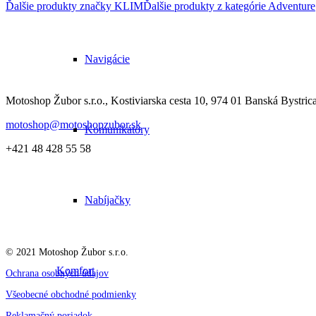
Ďalšie produkty značky KLIM
Ďalšie produkty z kategórie
Adventure
Navigácie
Motoshop Žubor s.r.o., Kostiviarska cesta 10, 974 01 Banská Bystric
motoshop@motoshopzubor.sk
Komunikátory
+421 48 428 55 58
Nabíjačky
© 2021 Motoshop Žubor s.r.o.
Komfort
Ochrana osobných údajov
Všeobecné obchodné podmienky
Reklamačný poriadok