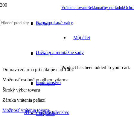
Vrátenie tovaru
Reklamačný poriadok
Ochra
Nepremokavé vaky
Enduro
Môj účet
Držiaky a montážne sady
Offroad
Product
has been added to your cart.
Doprava zdarma pri nákupe nad 100€
Možnosť osobného odberu zdarma
Príslušenstvo
Výklopné
Široký výber tovaru
Záruka vrátenia peňazí
Možnosť vrátenia tovaru
ATV SSV príslušenstvo
Integrálne