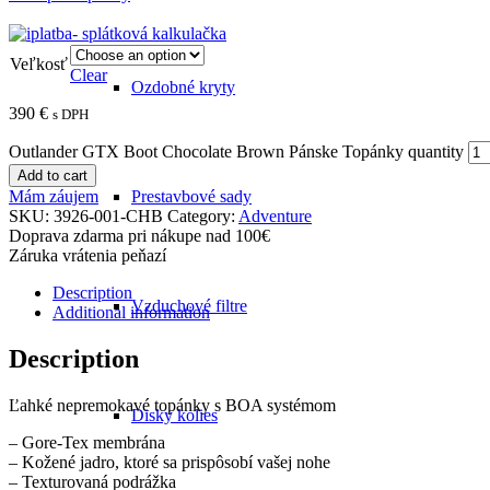
Veľkosť
Clear
Ozdobné kryty
390
€
s DPH
Outlander GTX Boot Chocolate Brown Pánske Topánky quantity
Add to cart
Mám záujem
Prestavbové sady
SKU:
3926-001-CHB
Category:
Adventure
Doprava zdarma pri nákupe nad 100€
Záruka vrátenia peňazí
Description
Vzduchové filtre
Additional information
Description
Ľahké nepremokavé topánky s BOA systémom
Disky kolies
– Gore-Tex membrána
– Kožené jadro, ktoré sa prispôsobí vašej nohe
– Texturovaná podrážka