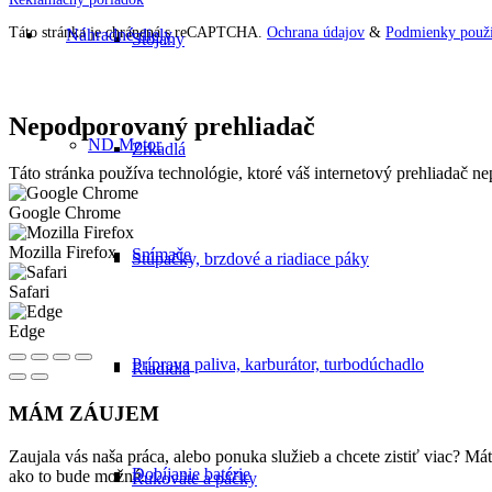
Táto stránka je chránená s reCAPTCHA.
Ochrana údajov
&
Podmienky použí
Náhradné diely
Stojany
Nepodporovaný prehliadač
ND Motor
Zrkadlá
Táto stránka používa technológie, ktoré váš internetový prehliadač 
Google Chrome
Mozilla Firefox
Snímače
Stúpačky, brzdové a riadiace páky
Safari
Edge
Príprava paliva, karburátor, turbodúchadlo
Riadidlá
MÁM ZÁUJEM
Zaujala vás naša práca, alebo ponuka služieb a chcete zistiť viac? 
Dobíjanie batérie
ako to bude možné.
Rukoväte a páčky