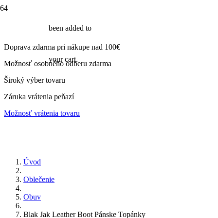
been added to
Doprava zdarma pri nákupe nad 100€
your cart.
Možnosť osobného odberu zdarma
Široký výber tovaru
Záruka vrátenia peňazí
Možnosť vrátenia tovaru
Úvod
Oblečenie
Obuv
Blak Jak Leather Boot Pánske Topánky