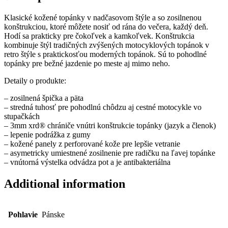
Klasické kožené topánky v nadčasovom štýle a so zosilnenou
konštrukciou, ktoré môžete nosiť od rána do večera, každý deň.
Hodí sa prakticky pre čokoľvek a kamkoľvek. Konštrukcia
kombinuje štýl tradičných zvýšených motocyklových topánok v
retro štýle s praktickosťou moderných topánok. Sú to pohodlné
topánky pre bežné jazdenie po meste aj mimo neho.
Detaily o produkte:
– zosilnená špička a päta
– stredná tuhosť pre pohodlnú chôdzu aj cestné motocykle vo
stupačkách
– 3mm xrd® chrániče vnútri konštrukcie topánky (jazyk a členok)
– lepenie podrážka z gumy
– kožené panely z perforované kože pre lepšie vetranie
– asymetricky umiestnené zosilnenie pre radičku na ľavej topánke
– vnútorná výstelka odvádza pot a je antibakteriálna
Additional information
Pohlavie
Pánske