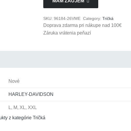
MÁM ZÁUJEM
Gift
Set
SKU:
96184-26VME
Category:
Tričká
quantity
Doprava zdarma pri nákupe nad 100€
Záruka vrátenia peňazí
Nové
HARLEY-DAVIDSON
L, M, XL, XXL
ukty z kategórie
Tričká