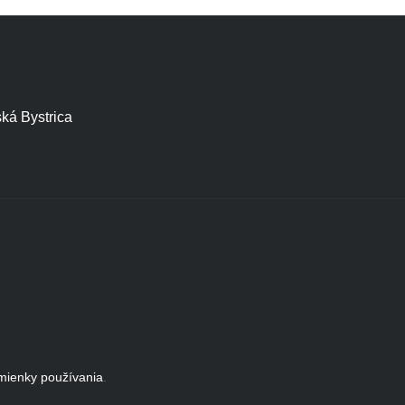
ská Bystrica
ienky používania
.