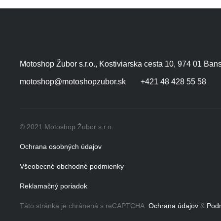
Motoshop Žubor s.r.o., Kostiviarska cesta 10, 974 01 Ban
motoshop@motoshopzubor.sk
+421 48 428 55 58
© 2021 Motoshop Žubor s.r.o.
Ochrana osobných údajov
Všeobecné obchodné podmienky
Reklamačný poriadok
Táto stránka je chránená s reCAPTCHA.
Ochrana údajov
&
Podm