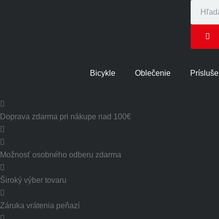
Bicykle
Oblečenie
Prísluš
Doprava zdarma pri nákupe nad 100€
Možnosť osobného odberu zdarma
Široký výber tovaru
Záruka vrátenia peňazí