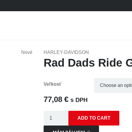
Nové
HARLEY-DAVIDSON
Rad Dads Ride G
Veľkosť
77,08
€
s DPH
Rad
ADD TO CART
Dads
Ride