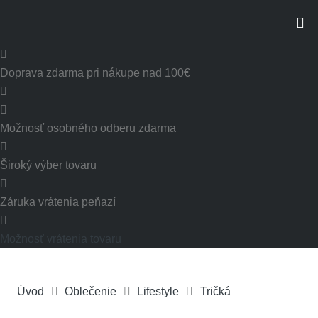
Doprava zdarma pri nákupe nad 100€
Možnosť osobného odberu zdarma
Široký výber tovaru
Záruka vrátenia peňazí
Možnosť vrátenia tovaru
Úvod
Oblečenie
Lifestyle
Tričká