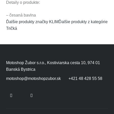
Detaily o produkte:
– česaná bavlna
Ďalšie produkty značky KLIM
Ďalšie produkty z kategórie
Tričká
Motoshop Žubor s.r.o., Kostiviarska cesta 10, 974 01
Banská Bystrica
motoshop@motoshopzubor.sk
+421 48 428 55 58