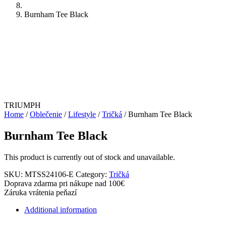
Burnham Tee Black
TRIUMPH
Home
/
Oblečenie
/
Lifestyle
/
Tričká
/ Burnham Tee Black
Burnham Tee Black
This product is currently out of stock and unavailable.
SKU:
MTSS24106-E
Category:
Tričká
Doprava zdarma pri nákupe nad 100€
Záruka vrátenia peňazí
Additional information