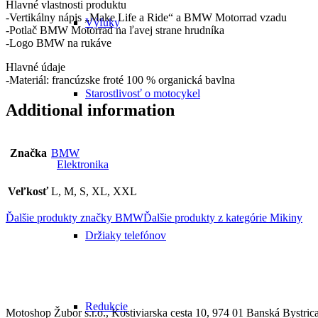
Hlavné vlastnosti produktu
-Vertikálny nápis „Make Life a Ride“ a BMW Motorrad vzadu
Výfuky
-Potlač BMW Motorrad na ľavej strane hrudníka
-Logo BMW na rukáve
Hlavné údaje
-Materiál: francúzske froté 100 % organická bavlna
Starostlivosť o motocykel
Additional information
Značka
BMW
Elektronika
Veľkosť
L, M, S, XL, XXL
Ďalšie produkty značky BMW
Ďalšie produkty z kategórie
Mikiny
Držiaky telefónov
Redukcie
Motoshop Žubor s.r.o., Kostiviarska cesta 10, 974 01 Banská Bystric