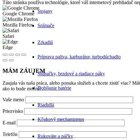
Táto stránka používa technológie, ktoré váš internetový prehliadač 
Stojany
Google Chrome
Mozilla Firefox
Snímače
Safari
Zrkadlá
Edge
Príprava paliva, karburátor, turbodúchadlo
MÁM ZÁUJEM
Stúpačky, brzdové a riadiace páky
Zaujala vás naša práca, alebo ponuka služieb a chcete zistiť viac? 
Dobíjanie batérie
ako to bude možné.
Vaše meno
Riadidlá
Priezvisko
Kľukový mechanizmus
E-mail
Telefón
Rukoväte a páčky