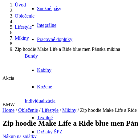
Úvod
Snežné pásy
Oblečenie
Integrálne
Lifestyle
Mikiny
Pracovné doplnky
Zip hoodie Make Life a Ride blue men Pánska mikina
Bundy
Kabíny
Akcia
Kožené
Individualizácia
BMW
Home
/
Oblečenie
/
Lifestyle
/
Mikiny
/ Zip hoodie Make Life a Ride
Textilné
Zip hoodie Make Life a Ride blue men Pá
Držiaky ŠPZ
Nákup na splátky