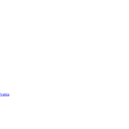
vania
.