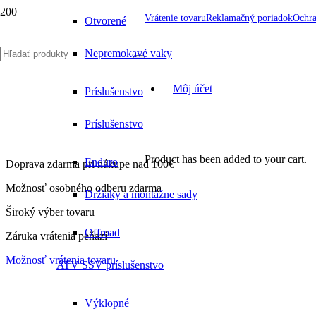
Vrátenie tovaru
Reklamačný poriadok
Ochra
Otvorené
Nepremokavé vaky
Môj účet
Príslušenstvo
Príslušenstvo
Product
has been added to your cart.
Enduro
Doprava zdarma pri nákupe nad 100€
Možnosť osobného odberu zdarma
Držiaky a montážne sady
Široký výber tovaru
Offroad
Záruka vrátenia peňazí
Možnosť vrátenia tovaru
ATV SSV príslušenstvo
Výklopné