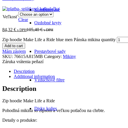
Kombinované
Veľkosť
Clear
Ozdobné kryty
84,32
€
105,40
€
s DPH
s DPH
Zip hoodie Make Life a Ride blue men Pánska mikina quantity
Add to cart
Mám záujem
Prestavbové sady
SKU:
76615A815MB
Category:
Mikiny
Záruka vrátenia peňazí
Description
Additional information
Vzduchové filtre
Description
Zip hoodie Make Life a Ride
Disky kolies
Pohodlná mikina so zipsom a veľkou potlačou na chrbte.
Detaily o produkte: