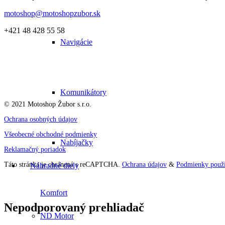
motoshop@motoshopzubor.sk
+421 48 428 55 58
Navigácie
Komunikátory
© 2021 Motoshop Žubor s.r.o.
Ochrana osobných údajov
Všeobecné obchodné podmienky
Nabíjačky
Reklamačný poriadok
Táto stránka je chránená s reCAPTCHA.
Ochrana údajov
&
Podmienky použí
Náhradné diely
Komfort
Nepodporovaný prehliadač
ND Motor