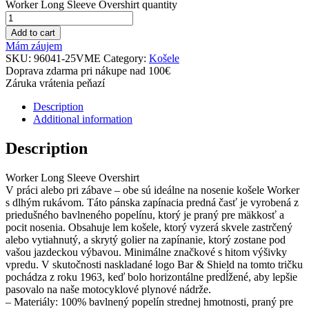
Worker Long Sleeve Overshirt quantity
Add to cart
Mám záujem
SKU:
96041-25VME
Category:
Košele
Doprava zdarma pri nákupe nad 100€
Záruka vrátenia peňazí
Description
Additional information
Description
Worker Long Sleeve Overshirt
V práci alebo pri zábave – obe sú ideálne na nosenie košele Worker
s dlhým rukávom. Táto pánska zapínacia predná časť je vyrobená z
priedušného bavlneného popelínu, ktorý je praný pre mäkkosť a
pocit nosenia. Obsahuje lem košele, ktorý vyzerá skvele zastrčený
alebo vytiahnutý, a skrytý golier na zapínanie, ktorý zostane pod
vašou jazdeckou výbavou. Minimálne značkové s hitom výšivky
vpredu. V skutočnosti naskladané logo Bar & Shield na tomto tričku
pochádza z roku 1963, keď bolo horizontálne predĺžené, aby lepšie
pasovalo na naše motocyklové plynové nádrže.
– Materiály: 100% bavlnený popelín strednej hmotnosti, praný pre