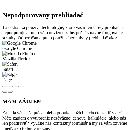
Nepodporovaný prehliadač
Táto stránka používa technológie, ktoré váš internetový prehliadač
nepodporuje a preto vám nevieme zabezpečiť správne fungovanie
stránky. Odporúčame preto použiť alternatívny prehliadač ako:
Google Chrome
Mozilla Firefox
Safari
Edge
MÁM ZÁUJEM
Zaujala vás naša práca, alebo ponuka služieb a chcete zistiť viac?
Máte záujem o vytvorenie nazáväznej cenovej kalkulácie, alebo nás
len pozdraviť? Využite náš kontaktný formulár a my sa vám ozveme
hneď, ako to bude možné.