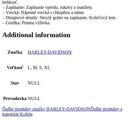
hebkosť.
– Zapínanie: Zapínanie vpredu, rukávy a manžety.
– Vrecká: Náprsné vrecká s chlopňou a nitmi.
– Dizajnové detaily: Skrytý golier na zapínanie. Košeľový lem.
– Grafika: Priama výšivka.
Additional information
Značka
HARLEY-DAVIDSON
Veľkosť
L, M, S, XL
Stav
NULL
Prevodovka
NULL
Ďalšie produkty značky HARLEY-DAVIDSON
Ďalšie produkty z
kategórie
Košele