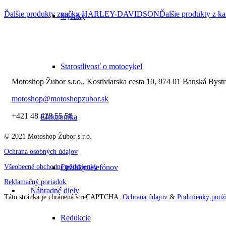
Ďalšie produkty značky HARLEY-DAVIDSON
Ďalšie produkty z ka
Výfuky
Starostlivosť o motocykel
Motoshop Žubor s.r.o., Kostiviarska cesta 10, 974 01 Banská Bystr
motoshop@motoshopzubor.sk
+421 48 428 55 58
Elektronika
© 2021 Motoshop Žubor s.r.o.
Ochrana osobných údajov
Všeobecné obchodné podmienky
Držiaky telefónov
Reklamačný poriadok
Náhradné diely
Táto stránka je chránená s reCAPTCHA.
Ochrana údajov
&
Podmienky použí
Redukcie