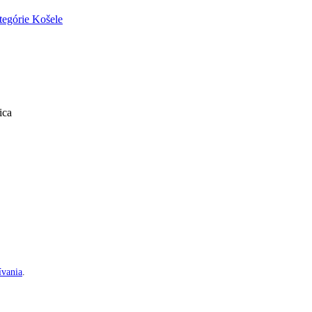
tegórie
Košele
ica
vania
.