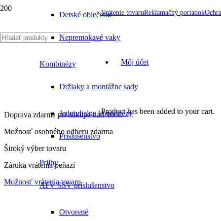
Vrátenie tovaru
Reklamačný poriadok
Ochra
Detské oblečenie
Nepremokavé vaky
Môj účet
Kombinézy
Držiaky a montážne sady
Product
has been added to your cart.
Jednodielne kombinézy
Doprava zdarma pri nákupe nad 100€
Možnosť osobného odberu zdarma
Príslušenstvo
Široký výber tovaru
Prilby
Záruka vrátenia peňazí
Možnosť vrátenia tovaru
ATV SSV príslušenstvo
Otvorené