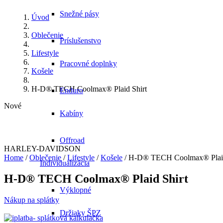
Snežné pásy
Úvod
Oblečenie
Príslušenstvo
Lifestyle
Pracovné doplnky
Košele
H-D® TECH Coolmax® Plaid Shirt
Enduro
Nové
Kabíny
Offroad
HARLEY-DAVIDSON
Home
/
Oblečenie
/
Lifestyle
/
Košele
/ H-D® TECH Coolmax® Plaid
Individualizácia
H-D® TECH Coolmax® Plaid Shirt
Výklopné
Nákup na splátky
Držiaky ŠPZ