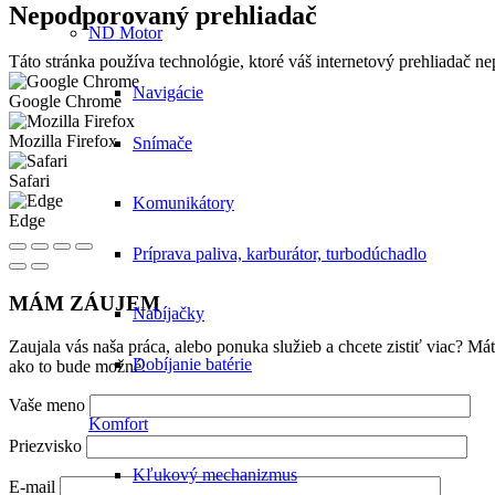
Nepodporovaný prehliadač
ND Motor
Táto stránka používa technológie, ktoré váš internetový prehliadač 
Navigácie
Google Chrome
Mozilla Firefox
Snímače
Safari
Komunikátory
Edge
Príprava paliva, karburátor, turbodúchadlo
MÁM ZÁUJEM
Nabíjačky
Zaujala vás naša práca, alebo ponuka služieb a chcete zistiť viac? 
Dobíjanie batérie
ako to bude možné.
Vaše meno
Komfort
Priezvisko
Kľukový mechanizmus
E-mail