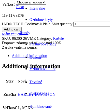
Veľkosť
Clear
Integrálne
119,11
€
s DPH
Ozdobné kryty
H-D® TECH Coolmax® Plaid Shirt quantity
Add to cart
Bundy
Mám záujem
SKU:
96200-26VME
Category:
Košele
Doprava zdarma pri nákupe nad 100€
Prestavbové sady
Záruka vrátenia peňazí
Additional information
Kožené
Additional information
Vzduchové filtre
Stav
Nové
Textilné
Disky kolies
Značka
HARLEY-DAVIDSON
Kombinované
Veľkosť
L, M, XL