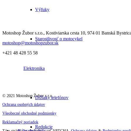
Výfuky
Motoshop Žubor s.r.o., Kostiviarska cesta 10, 974 01 Banská Bystric
Starostlivosť o motocykel
motoshop@motoshopzubor.sk
+421 48 428 55 58
Elektronika
© 2021 Motoshop Žubor s.r.o.
Držiaky telefónov
Ochrana osobných údajov
Všeobecné obchodné podmienky
Reklamačný poriadok
Redukcie
Náhradné diely
Táto stránka je chránená s reCAPTCHA.
Ochrana údajov
&
Podmienky použí