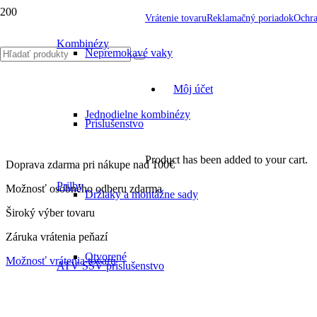
Vrátenie tovaru
Reklamačný poriadok
Ochra
Kombinézy
Nepremokavé vaky
Môj účet
Jednodielne kombinézy
Príslušenstvo
Product
has been added to your cart.
Doprava zdarma pri nákupe nad 100€
Prilby
Možnosť osobného odberu zdarma
Držiaky a montážne sady
Široký výber tovaru
Záruka vrátenia peňazí
Otvorené
Možnosť vrátenia tovaru
ATV SSV príslušenstvo