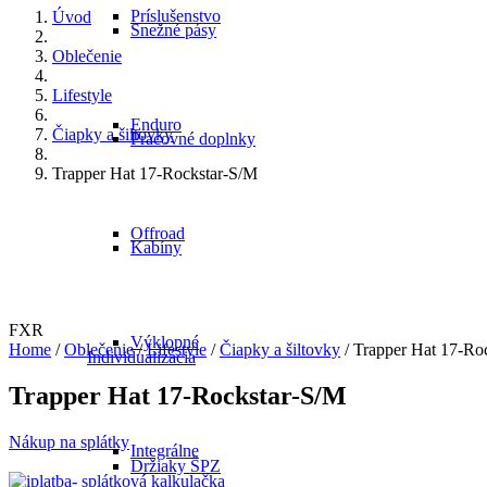
Príslušenstvo
Úvod
Snežné pásy
Oblečenie
Lifestyle
Enduro
Čiapky a šiltovky
Pracovné doplnky
Trapper Hat 17-Rockstar-S/M
Offroad
Kabíny
FXR
Výklopné
Home
/
Oblečenie
/
Lifestyle
/
Čiapky a šiltovky
/ Trapper Hat 17-Ro
Individualizácia
Trapper Hat 17-Rockstar-S/M
Nákup na splátky
Integrálne
Držiaky ŠPZ