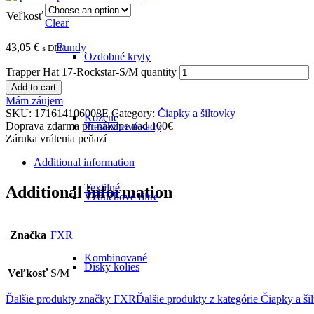
Veľkosť
Clear
Bundy
43,05
€
s DPH
Ozdobné kryty
Trapper Hat 17-Rockstar-S/M quantity
Add to cart
Mám záujem
SKU:
171614106008E
Category:
Čiapky a šiltovky
Kožené
Doprava zdarma pri nákupe nad 100€
Prestavbové sady
Záruka vrátenia peňazí
Additional information
Textilné
Additional information
Vzduchové filtre
Značka
FXR
Kombinované
Disky kolies
Veľkosť
S/M
Ďalšie produkty značky FXR
Ďalšie produkty z kategórie
Čiapky a ši