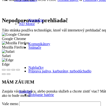
Nepodporovaný prehliadač
Navigácie
ND Motor
Táto stránka používa technológie, ktoré váš internetový prehliadač 
Google Chrome
Komunikátory
Mozilla Firefox
Snímače
Safari
Edge
Nabíjačky
Príprava paliva, karburátor, turbodúchadlo
MÁM ZÁUJEM
Zaujala vás naša práca, alebo ponuka služieb a chcete zistiť viac? 
Komfort
Dobíjanie batérie
ako to bude možné.
Vaše meno