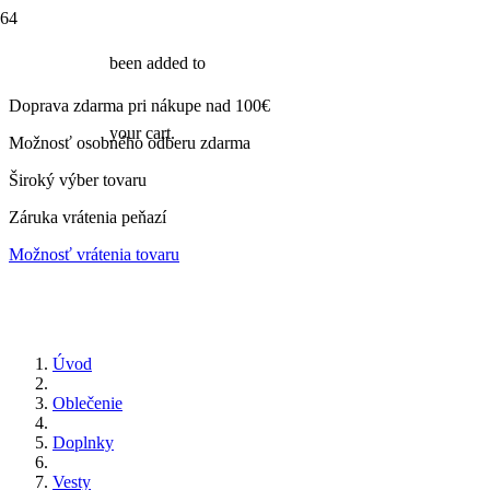
been added to
Doprava zdarma pri nákupe nad 100€
your cart.
Možnosť osobného odberu zdarma
Široký výber tovaru
Záruka vrátenia peňazí
Možnosť vrátenia tovaru
Úvod
Oblečenie
Doplnky
Vesty