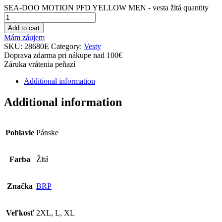
SEA-DOO MOTION PFD YELLOW MEN - vesta žltá quantity
Add to cart
Mám záujem
SKU:
28680E
Category:
Vesty
Doprava zdarma pri nákupe nad 100€
Záruka vrátenia peňazí
Additional information
Additional information
Pohlavie
Pánske
Farba
Žltá
Značka
BRP
Veľkosť
2XL, L, XL