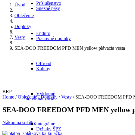
Príslušenstvo
Úvod
Snežné pásy
Oblečenie
Doplnky
Enduro
Vesty
Pracovné doplnky
SEA-DOO FREEDOM PFD MEN yellow plávacia vesta
Offroad
Kabíny
BRP
Výklopné
Home
/
Oblečenie
/
Doplnky
/
Vesty
/ SEA-DOO FREEDOM PFD MEN 
Individualizácia
SEA-DOO FREEDOM PFD MEN yellow plá
Nákup na splátky
Integrálne
Držiaky ŠPZ