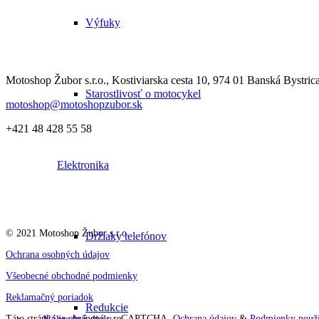
Výfuky
Motoshop Žubor s.r.o., Kostiviarska cesta 10, 974 01 Banská Bystric
Starostlivosť o motocykel
motoshop@motoshopzubor.sk
+421 48 428 55 58
Elektronika
© 2021 Motoshop Žubor s.r.o.
Držiaky telefónov
Ochrana osobných údajov
Všeobecné obchodné podmienky
Reklamačný poriadok
Redukcie
Táto stránka je chránená s reCAPTCHA.
Ochrana údajov
&
Podmienky použí