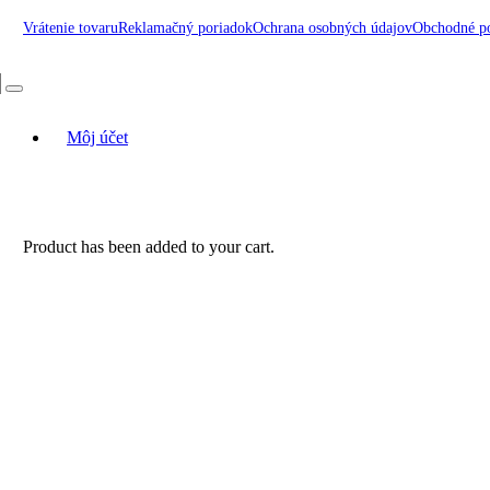
Vrátenie tovaru
Reklamačný poriadok
Ochrana osobných údajov
Obchodné p
Môj účet
Product
has been added to your cart.