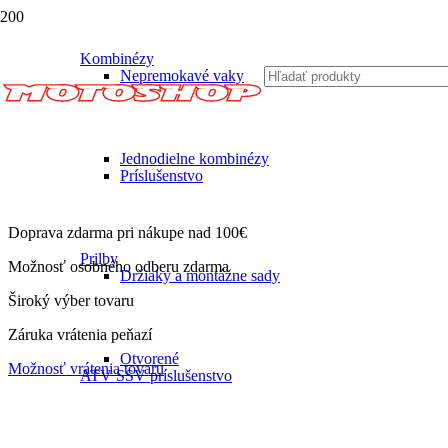
Kombinézy
Nepremokavé vaky
Jednodielne kombinézy
Príslušenstvo
Doprava zdarma pri nákupe nad 100€
Prilby
Možnosť osobného odberu zdarma
Držiaky a montážne sady
Široký výber tovaru
Záruka vrátenia peňazí
Otvorené
Možnosť vrátenia tovaru
ATV SSV príslušenstvo