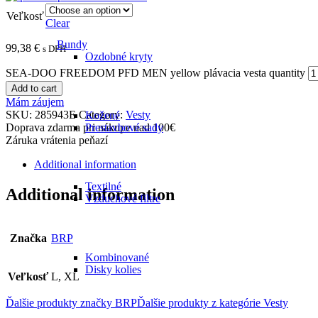
Veľkosť
Clear
Bundy
99,38
€
s DPH
Ozdobné kryty
SEA-DOO FREEDOM PFD MEN yellow plávacia vesta quantity
Add to cart
Mám záujem
SKU:
285943E
Category:
Vesty
Kožené
Doprava zdarma pri nákupe nad 100€
Prestavbové sady
Záruka vrátenia peňazí
Additional information
Textilné
Additional information
Vzduchové filtre
Značka
BRP
Kombinované
Disky kolies
Veľkosť
L, XL
Ďalšie produkty značky BRP
Ďalšie produkty z kategórie
Vesty