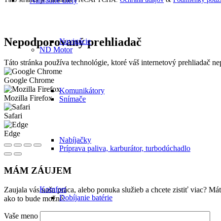
Náhradné diely
Nepodporovaný prehliadač
Navigácie
ND Motor
Táto stránka používa technológie, ktoré váš internetový prehliadač 
Google Chrome
Komunikátory
Mozilla Firefox
Snímače
Safari
Edge
Nabíjačky
Príprava paliva, karburátor, turbodúchadlo
MÁM ZÁUJEM
Komfort
Zaujala vás naša práca, alebo ponuka služieb a chcete zistiť viac? 
Dobíjanie batérie
ako to bude možné.
Vaše meno