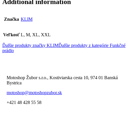
Additional information
Značka
KLIM
Veľkosť
L, M, XL, XXL
Ďalšie produkty značky KLIM
Ďalšie produkty z kategórie
Funkčné
prádlo
Motoshop Žubor s.r.o., Kostiviarska cesta 10, 974 01 Banská
Bystrica
motoshop@motoshopzubor.sk
+421 48 428 55 58