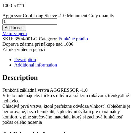
100
€
s DPH
Aggressor Cool Long Sleeve -1.0 Monument Gray quantity
Add to cart
Mám záujem
SKU:
3504-001-G
Category:
Funkčné prádlo
Doprava zdarma pri nákupe nad 100€
Záruka vrátenia peňazí
Description
Additional information
Description
Funkčná základná vrstva AGGRESSOR -1.0
V tejto rade nájdete: tričko s dlhým a krátkym rukávom, trenky,dlhé
nohavice
Chladivá prvá vrstva, ktorá perfektne odvádza vlhkosť. Oblečenie je
perforované, bez chemikálií, s plochými švíkmi pre maximálny
komfort, z plne strečového materiálu ktorý si zachová funkčnosť
počas celého nosenia