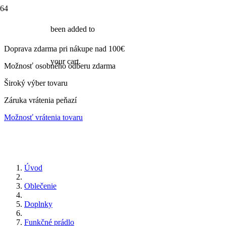
been added to
Doprava zdarma pri nákupe nad 100€
your cart.
Možnosť osobného odberu zdarma
Široký výber tovaru
Záruka vrátenia peňazí
Možnosť vrátenia tovaru
Úvod
Oblečenie
Doplnky
Funkčné prádlo