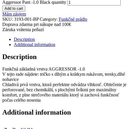
Aggressor Pant -1.0 Black quantity
Add to cart
Mám záujem
SKU:
3193-001-BP
Category:
Funkčné prádlo
Doprava zdarma pri nákupe nad 100€
Záruka vrátenia peňazí
Description
Additional information
Description
Funkčná základná vrstva AGGRESSOR -1.0
V tejto rade nájdete: tričko s dlhým a krátkym rukávom, trenky,dlhé
nohavice
Chladivá prvá vrstva, ktorá perfektne odvádza vlhkosť. Oblečenie je
perforované, bez chemikálií, s plochými švíkmi pre maximálny
komfort, z plne strečového materiálu ktorý si zachová funkčnosť
počas celého nosenia
Additional information