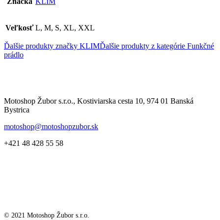
Značka
KLIM
Veľkosť
L, M, S, XL, XXL
Ďalšie produkty značky KLIM
Ďalšie produkty z kategórie
Funkčné
prádlo
Motoshop Žubor s.r.o., Kostiviarska cesta 10, 974 01 Banská
Bystrica
motoshop@motoshopzubor.sk
+421 48 428 55 58
© 2021 Motoshop Žubor s.r.o.