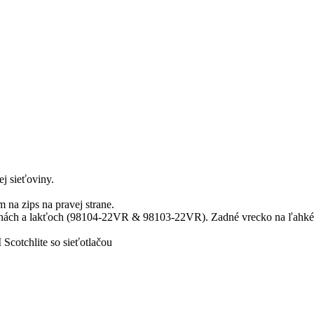
j sieťoviny.
 na zips na pravej strane.
nách a lakťoch (98104-22VR & 98103-22VR). Zadné vrecko na ľahké 
 Scotchlite so sieťotlačou