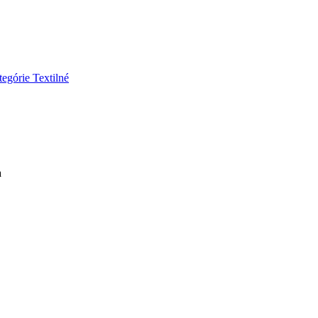
tegórie
Textilné
a