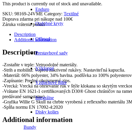
This product is currently out of stock and unavailable.
Enduro
SKU:
98169-24VME
Category:
Textilné
Doprava zdarma pri nákupe nad 100€
Ozdobné kryty
Záruka vrátenia peňazí
Description
Offroad
Additional information
Description
Prestavbové sady
-Zostaňte v teple: Vetruodolné materiály.
Výklopné
-Strih a mobilita: Vopred zakrivené rukávy. Nastaviteľná kapucňa.
-Materiál: 66% polyester, 34% bavlna. podšívka zo 100% polyesterove
-Zapínanie: Predný obojsmerný zips.
Vzduchové filtre
-Vrecká: Vrecká na ohrievanie rúk v štýle klokana so skrytým vreckom
-Vrátane EN 1621-1 certifikovaných D30® Ghost chráničov na rame
predávané samostatne).
Integrálne
-Grafika Willie G Skull na chrbte vyrobená z reflexného materiálu 3M
-Spĺňa normu EN 17092-4:2020
Disky kolies
Additional information
Bundy