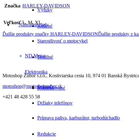
Značka
HARLEY-DAVIDSON
Výfuky
Veľkosť
L, M, XL
Náhradné diely
Kožené
Ďalšie produkty značky HARLEY-DAVIDSON
Ďalšie produkty z ka
Starostlivosť o motocykel
ND Motor
Textilné
Elektronika
Motoshop Žubor s.r.o., Kostiviarska cesta 10, 974 01 Banská Bystric
motoshop@motoshopzubor.sk
Snímače
Kombinované
+421 48 428 55 58
Držiaky telefónov
Príprava paliva, karburátor, turbodúchadlo
Redukcie