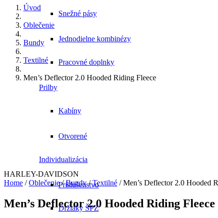
Úvod
Snežné pásy
Oblečenie
Jednodielne kombinézy
Bundy
Textilné
Pracovné doplnky
Men’s Deflector 2.0 Hooded Riding Fleece
Prilby
Kabíny
Otvorené
Individualizácia
HARLEY-DAVIDSON
Home
/
Oblečenie
/
Bundy
/
Textilné
/ Men’s Deflector 2.0 Hooded R
Príslušenstvo
Men’s Deflector 2.0 Hooded Riding Fleece
Držiaky ŠPZ