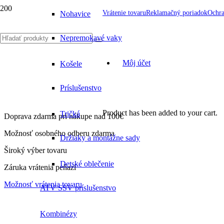
Vrátenie tovaru
Reklamačný poriadok
Ochra
Nohavice
Nepremokavé vaky
Môj účet
Košele
Príslušenstvo
Product
has been added to your cart.
Tričká
Doprava zdarma pri nákupe nad 100€
Možnosť osobného odberu zdarma
Držiaky a montážne sady
Široký výber tovaru
Detské oblečenie
Záruka vrátenia peňazí
Možnosť vrátenia tovaru
ATV SSV príslušenstvo
Kombinézy