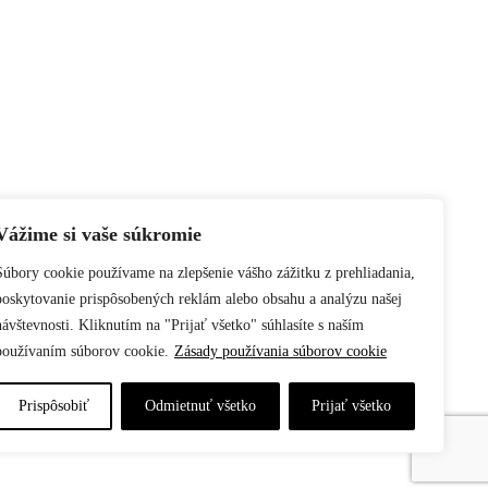
Vážime si vaše súkromie
Súbory cookie používame na zlepšenie vášho zážitku z prehliadania,
. Odporúčame preto použiť alternatívny prehliadač ako:
poskytovanie prispôsobených reklám alebo obsahu a analýzu našej
návštevnosti. Kliknutím na "Prijať všetko" súhlasíte s naším
používaním súborov cookie.
Zásady používania súborov cookie
Prispôsobiť
Odmietnuť všetko
Prijať všetko