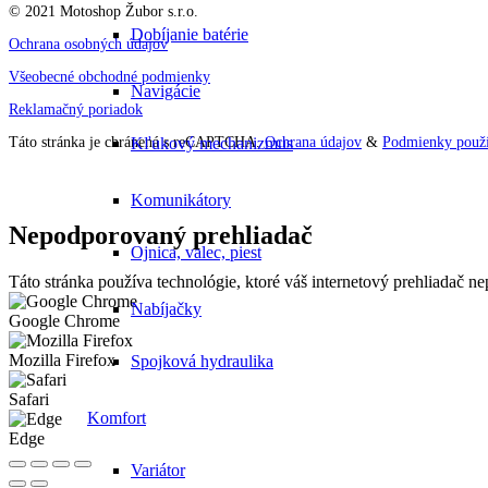
© 2021 Motoshop Žubor s.r.o.
Dobíjanie batérie
Ochrana osobných údajov
Všeobecné obchodné podmienky
Navigácie
Reklamačný poriadok
Kľukový mechanizmus
Táto stránka je chránená s reCAPTCHA.
Ochrana údajov
&
Podmienky použí
Komunikátory
Nepodporovaný prehliadač
Ojnica, valec, piest
Táto stránka používa technológie, ktoré váš internetový prehliadač 
Nabíjačky
Google Chrome
Mozilla Firefox
Spojková hydraulika
Safari
Komfort
Edge
Variátor