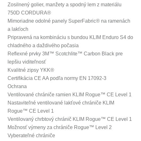
Zosilnený golier, manžety a spodný lem z materiálu
750D CORDURA®
Mimoriadne odolné panely SuperFabric® na ramenách
a lakťoch
Pripravená na kombináciu s bundou KLIM Enduro S4 do
chladného a daždivého počasia
Reflexné prvky 3M™ Scotchlite™ Carbon Black pre
lepšiu viditeľnosť
Kvalitné zipsy YKK®
Certifikácia CE AA podľa normy EN 17092-3
Ochrana
Ventilované chrániče ramien KLIM Rogue™ CE Level 1
Nastaviteľné ventilované lakťové chrániče KLIM
Rogue™ CE Level 1
Ventilovaný chrbtový chránič KLIM Rogue™ CE Level 1
Možnosť výmeny za chrániče Rogue™ Level 2
Vyberateľné chrániče