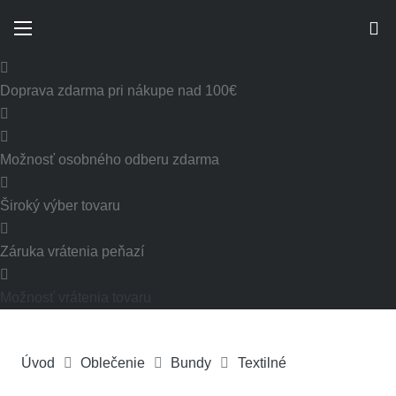
Doprava zdarma pri nákupe nad 100€
Možnosť osobného odberu zdarma
Široký výber tovaru
Záruka vrátenia peňazí
Možnosť vrátenia tovaru
Úvod
Oblečenie
Bundy
Textilné