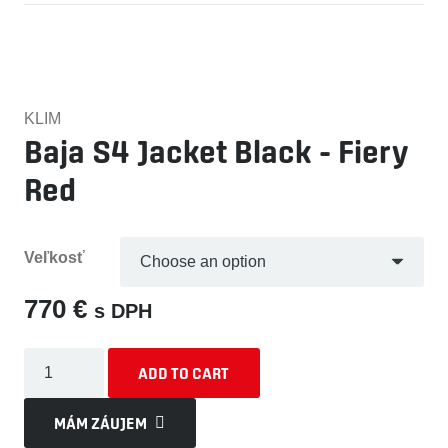
KLIM
Baja S4 Jacket Black – Fiery
Red
Veľkosť
770
€
s DPH
Baja
ADD TO CART
S4
Jacket
MÁM ZÁUJEM
Black