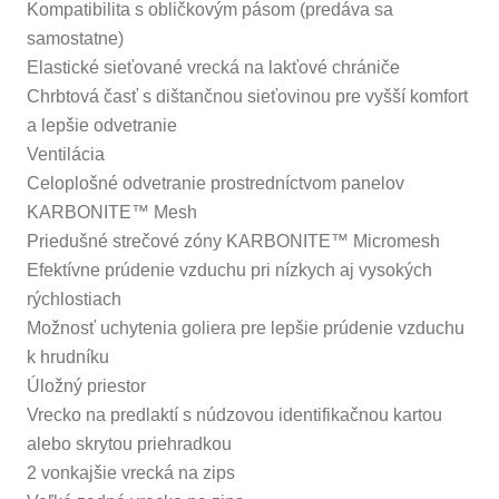
Kompatibilita s obličkovým pásom (predáva sa
samostatne)
Elastické sieťované vrecká na lakťové chrániče
Chrbtová časť s dištančnou sieťovinou pre vyšší komfort
a lepšie odvetranie
Ventilácia
Celoplošné odvetranie prostredníctvom panelov
KARBONITE™ Mesh
Priedušné strečové zóny KARBONITE™ Micromesh
Efektívne prúdenie vzduchu pri nízkych aj vysokých
rýchlostiach
Možnosť uchytenia goliera pre lepšie prúdenie vzduchu
k hrudníku
Úložný priestor
Vrecko na predlaktí s núdzovou identifikačnou kartou
alebo skrytou priehradkou
2 vonkajšie vrecká na zips