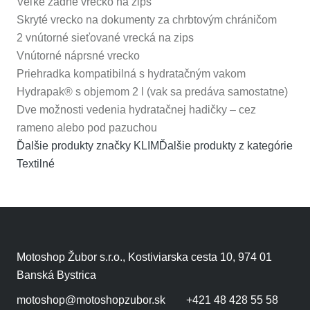
Veľké zadné vrecko na zips
Skryté vrecko na dokumenty za chrbtovým chráničom
2 vnútorné sieťované vrecká na zips
Vnútorné náprsné vrecko
Priehradka kompatibilná s hydratačným vakom
Hydrapak® s objemom 2 l (vak sa predáva samostatne)
Dve možnosti vedenia hydratačnej hadičky – cez
rameno alebo pod pazuchou
Ďalšie produkty značky KLIM
Ďalšie produkty z kategórie
Textilné
Motoshop Žubor s.r.o., Kostiviarska cesta 10, 974 01
Banská Bystrica
motoshop@motoshopzubor.sk
+421 48 428 55 58