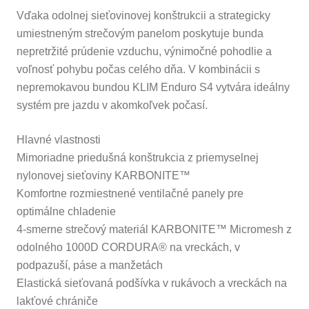
Vďaka odolnej sieťovinovej konštrukcii a strategicky
umiestneným strečovým panelom poskytuje bunda
nepretržité prúdenie vzduchu, výnimočné pohodlie a
voľnosť pohybu počas celého dňa. V kombinácii s
nepremokavou bundou KLIM Enduro S4 vytvára ideálny
systém pre jazdu v akomkoľvek počasí.
Hlavné vlastnosti
Mimoriadne priedušná konštrukcia z priemyselnej
nylonovej sieťoviny KARBONITE™
Komfortne rozmiestnené ventilačné panely pre
optimálne chladenie
4-smerne strečový materiál KARBONITE™ Micromesh z
odolného 1000D CORDURA® na vreckách, v
podpazuší, páse a manžetách
Elastická sieťovaná podšívka v rukávoch a vreckách na
lakťové chrániče