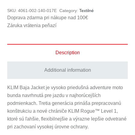
-
SKU:
4061-002-140-017E
Category:
Textilné
Fiery
Doprava zdarma pri nákupe nad 100€
Red
Záruka vrátenia peňazí
quantity
Description
Additional information
KLIM Baja Jacket je vysoko priedušná adventure moto
bunda navrhnutá pre jazdu v najhorúcejších
podmienkach. Tretia generácia prináša prepracovanú
konštrukciu a nové chrániče KLIM Rogue™ Level 1,
ktoré sú ľahšie, flexibilnejšie a výrazne lepšie odvetrané
pri zachovaní vysokej úrovne ochrany.