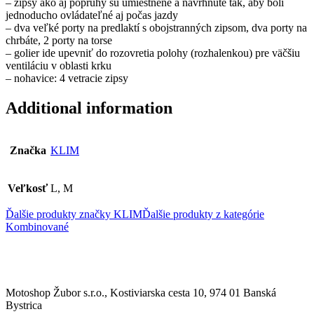
– zipsy ako aj popruhy sú umiestnené a navrhnuté tak, aby boli
jednoducho ovládateľné aj počas jazdy
– dva veľké porty na predlaktí s obojstranných zipsom, dva porty na
chrbáte, 2 porty na torse
– golier ide upevniť do rozovretia polohy (rozhalenkou) pre väčšiu
ventiláciu v oblasti krku
– nohavice: 4 vetracie zipsy
Additional information
Značka
KLIM
Veľkosť
L, M
Ďalšie produkty značky KLIM
Ďalšie produkty z kategórie
Kombinované
Motoshop Žubor s.r.o., Kostiviarska cesta 10, 974 01 Banská
Bystrica