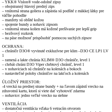
– YKK® Vislon® vode-odolné zipsy
– obojstranný hlavný predný zips
– vnútorná strana goliera a zápästia sú podšité z mäkkej látky pre
väčšie pohodlie
– manžety sú obšité kožou
– spojenie bundy a nohavíc zipsom
– vnútorná strana kolien má kožené prešívanie pre lepší grip
– bezšvový rozkrok
– na páse možnosť prispôsobiť pomocou suchých zipsov
OCHRANA:
– chrániče D3O® vyvinuté exkluzívne pre klim –D3O CE LP1 LV
1
– ramená a lakte chránia KLIM® D3O chrániče, level 1
– chrbát chráni D3O Viper chrbtový chránič, level 1
– v nohaviciach sú chrániče na kolenách a bokoch
– nastaviteľné polohy chráničov na lakťoch a kolenách
ÚLOŽNÝ PRIESTOR:
-4 vrecká na prednej strane bundy + na ľavom zápästí vrecko na
zdravotnú kartu, ktorú si viete dať vyhotoviť zdarma
– nohavice: jedno veľké vrecko na stehne
VENTILÁCIA
– dostatočná ventilácia vďaka 6 vetracím otvorom