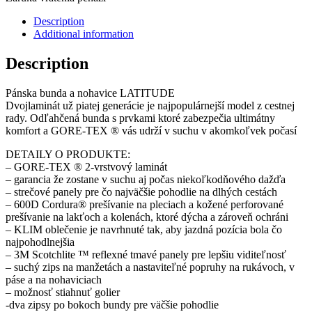
Description
Additional information
Description
Pánska bunda a nohavice LATITUDE
Dvojlaminát už piatej generácie je najpopulárnejší model z cestnej
rady. Odľahčená bunda s prvkami ktoré zabezpečia ultimátny
komfort a GORE-TEX ® vás udrží v suchu v akomkoľvek počasí
DETAILY O PRODUKTE:
– GORE-TEX ® 2-vrstvový laminát
– garancia že zostane v suchu aj počas niekoľkodňového dažďa
– strečové panely pre čo najväčšie pohodlie na dlhých cestách
– 600D Cordura® prešívanie na pleciach a kožené perforované
prešívanie na lakťoch a kolenách, ktoré dýcha a zároveň ochráni
– KLIM oblečenie je navrhnuté tak, aby jazdná pozícia bola čo
najpohodlnejšia
– 3M Scotchlite ™ reflexné tmavé panely pre lepšiu viditeľnosť
– suchý zips na manžetách a nastaviteľné popruhy na rukávoch, v
páse a na nohaviciach
– možnosť stiahnuť golier
-dva zipsy po bokoch bundy pre väčšie pohodlie