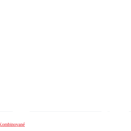
ND Rám
Oleje a mazivá
Kombinované