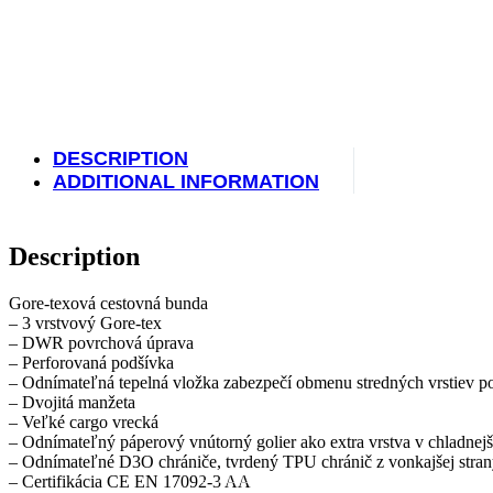
Alarmy a zámky
Doplnky
DESCRIPTION
ADDITIONAL INFORMATION
Ochrana rukovätí
Description
Gore-texová cestovná bunda
– 3 vrstvový Gore-tex
– DWR povrchová úprava
Spodne plechy
– Perforovaná podšívka
– Odnímateľná tepelná vložka zabezpečí obmenu stredných vrstiev p
– Dvojitá manžeta
– Veľké cargo vrecká
– Odnímateľný páperový vnútorný golier ako extra vrstva v chladnej
– Odnímateľné D3O chrániče, tvrdený TPU chránič z vonkajšej stra
Ochranné rámy
– Certifikácia CE EN 17092-3 AA