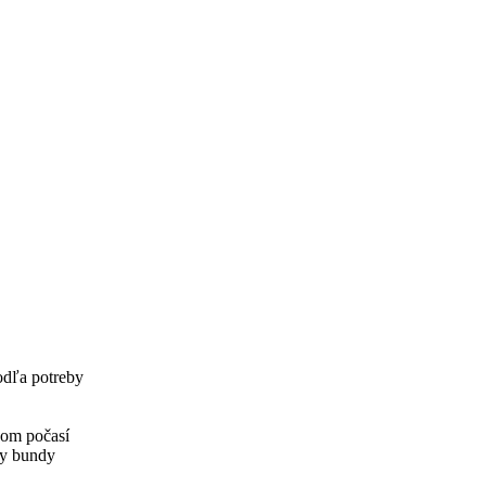
odľa potreby
šom počasí
ny bundy