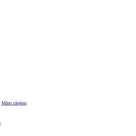
Sedadlá a opierky
Štíty a deflektory
Kozmetika
Mám záujem
í