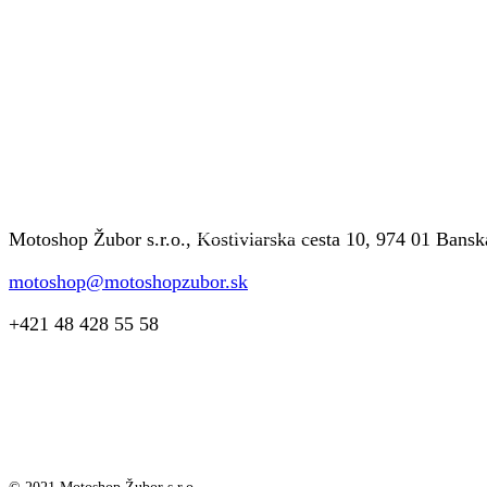
Snímače
Príprava paliva, karburátor, turbodúchadlo
Dobíjanie batérie
Motoshop Žubor s.r.o., Kostiviarska cesta 10, 974 01 Bansk
motoshop@motoshopzubor.sk
+421 48 428 55 58
Kľukový mechanizmus
Ojnica, valec, piest