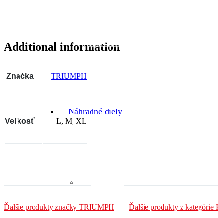
Ochranné doplnky
Additional information
Značka
TRIUMPH
Náhradné diely
Veľkosť
L, M, XL
ND Motor
Ďalšie produkty značky TRIUMPH
Ďalšie produkty z kategórie