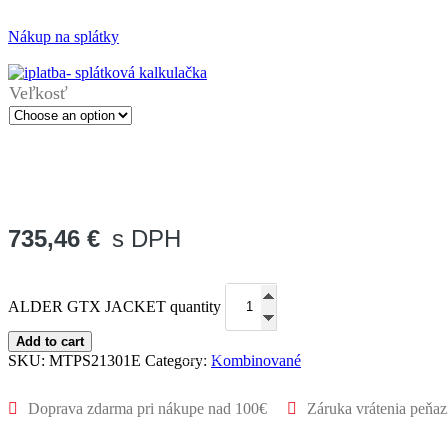
Nákup na splátky
Veľkosť
735,46
€
s DPH
Ochrana a bezpečnosť
ALDER GTX JACKET quantity
Add to cart
Polepy
SKU:
MTPS21301E
Category:
Kombinované
Doprava zdarma pri nákupe nad 100€
Záruka vrátenia peňaz