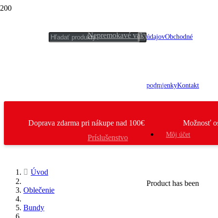
Nepremokavé vaky
údajov
Obchodné
podmienky
Kontakt
Držiaky a montážne sady
Doprava zdarma pri nákupe nad 100€
Možnosť o
Môj účet
Príslušenstvo
Úvod
Elektronika
Product
has been
Oblečenie
Bundy