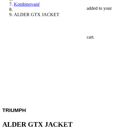
Držiaky telefónov
Kombinované
added to your
ALDER GTX JACKET
Redukcie
cart.
Navigácie
Komunikátory
TRIUMPH
Nabíjačky
ALDER GTX JACKET