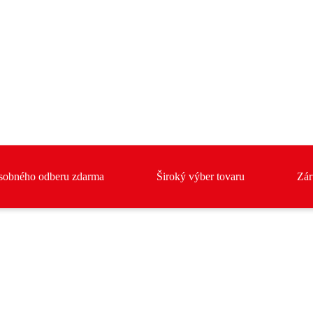
Starostlivosť o 
sobného odberu zdarma
Široký výber tovaru
Zár
Komfort
Osvetlenie