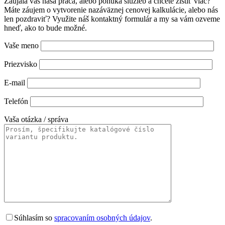
Zaujala vás naša práca, alebo ponuka služieb a chcete zistiť viac?
Máte záujem o vytvorenie nazáväznej cenovej kalkulácie, alebo nás
len pozdraviť? Využite náš kontaktný formulár a my sa vám ozveme
hneď, ako to bude možné.
Vaše meno
Priezvisko
E-mail
Telefón
Vaša otázka / správa
Súhlasím so
spracovaním osobných údajov
.