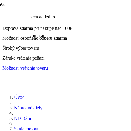
been added to
Doprava zdarma pri nákupe nad 100€
your cart.
Možnosť osobného odberu zdarma
Široký výber tovaru
Záruka vrátenia peňazí
Možnosť vrátenia tovaru
Úvod
Náhradné diely
ND Rám
Sanie motora