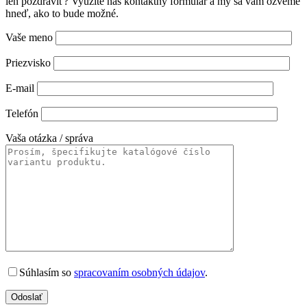
len pozdraviť? Využite náš kontaktný formulár a my sa vám ozveme
hneď, ako to bude možné.
Vaše meno
Priezvisko
E-mail
Telefón
Vaša otázka / správa
Súhlasím so
spracovaním osobných údajov
.