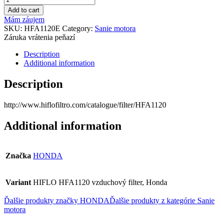
Add to cart
Mám záujem
SKU:
HFA1120E
Category:
Sanie motora
Záruka vrátenia peňazí
Description
Additional information
Description
http://www.hiflofiltro.com/catalogue/filter/HFA1120
Additional information
Značka
HONDA
Variant
HIFLO HFA1120 vzduchový filter, Honda
Ďalšie produkty značky HONDA
Ďalšie produkty z kategórie
Sanie
motora