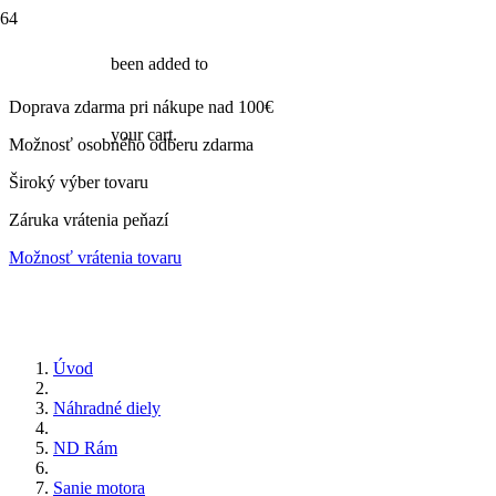
been added to
Doprava zdarma pri nákupe nad 100€
your cart.
Možnosť osobného odberu zdarma
Široký výber tovaru
Záruka vrátenia peňazí
Možnosť vrátenia tovaru
Úvod
Náhradné diely
ND Rám
Sanie motora