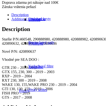
Doprava zdarma pri nákupe nad 100€
Záruka vrátenia peňazí
Description
Ozdobné kryty
Additional information
Offroad
Description
Staršie P/N:460548, 290888980, 420888980, 420888982, 42089063
Prestavbové sady
420890632, 420890639, 420890636
Výklopné
Nové P/N: 420890637
Vhodné pre SEA DOO :
Vzduchové filtre
Integrálne
GTR 230 – 2019- 2012
GTX 155, 230, 300 – 2019 – 2003
RXP – 2019 – 2004
RXT 230, 300 – 2019 – 2008
WAKE 130, 155,WAKE PRO 230 – 2019 – 2004
GTI 130, 130, 155 – 2019 – 2006
Disky kolies
Bundy
FISH PRO – 2019
GTS – 2017 – 2008