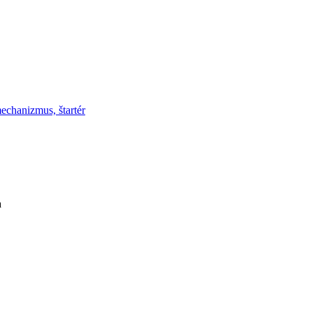
mechanizmus, štartér
a