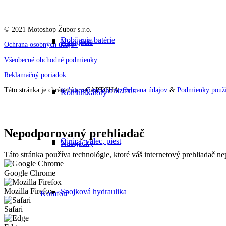
© 2021 Motoshop Žubor s.r.o.
Dobíjanie batérie
Navigácie
Ochrana osobných údajov
Všeobecné obchodné podmienky
Reklamačný poriadok
Kľukový mechanizmus
Táto stránka je chránená s reCAPTCHA.
Ochrana údajov
&
Podmienky použí
Komunikátory
Nepodporovaný prehliadač
Ojnica, valec, piest
Nabíjačky
Táto stránka používa technológie, ktoré váš internetový prehliadač 
Google Chrome
Mozilla Firefox
Spojková hydraulika
Komfort
Safari