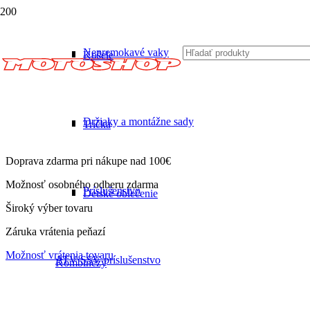
Nepremokavé vaky
Košele
Držiaky a montážne sady
Tričká
Doprava zdarma pri nákupe nad 100€
Možnosť osobného odberu zdarma
Príslušenstvo
Detské oblečenie
Široký výber tovaru
Záruka vrátenia peňazí
Možnosť vrátenia tovaru
ATV SSV príslušenstvo
Kombinézy