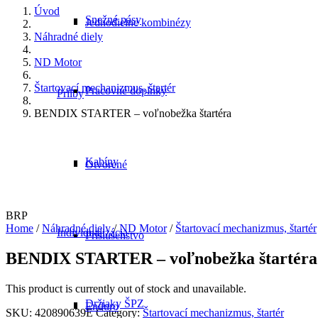
Úvod
Snežné pásy
Jednodielne kombinézy
Náhradné diely
ND Motor
Štartovací mechanizmus, štartér
Pracovné doplnky
Prilby
BENDIX STARTER – voľnobežka štartéra
Kabíny
Otvorené
BRP
Home
/
Náhradné diely
/
ND Motor
/
Štartovací mechanizmus, štartér
Individualizácia
Príslušenstvo
BENDIX STARTER – voľnobežka štartéra
This product is currently out of stock and unavailable.
Držiaky ŠPZ
Enduro
SKU:
420890639E
Category:
Štartovací mechanizmus, štartér