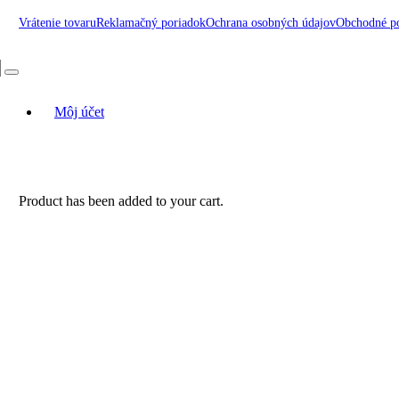
Vrátenie tovaru
Reklamačný poriadok
Ochrana osobných údajov
Obchodné p
Môj účet
Product
has been added to your cart.