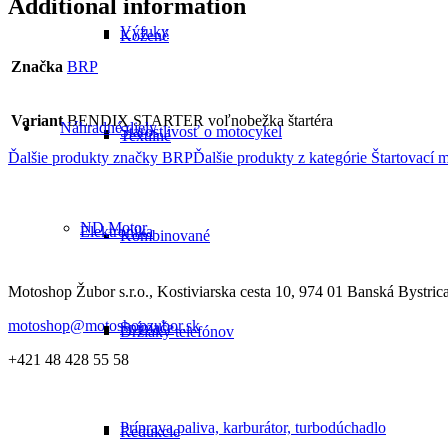
Additional information
Výfuky
Kožené
Značka
BRP
Variant
BENDIX STARTER voľnobežka štartéra
Náhradné diely
Starostlivosť o motocykel
Textilné
Ďalšie produkty značky BRP
Ďalšie produkty z kategórie
Štartovací 
ND Motor
Elektronika
Kombinované
Motoshop Žubor s.r.o., Kostiviarska cesta 10, 974 01 Banská Bystric
motoshop@motoshopzubor.sk
Snímače
Držiaky telefónov
+421 48 428 55 58
Príprava paliva, karburátor, turbodúchadlo
Redukcie