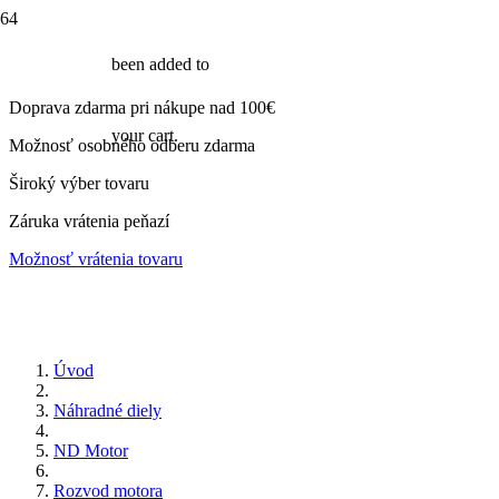
been added to
Doprava zdarma pri nákupe nad 100€
your cart.
Možnosť osobného odberu zdarma
Široký výber tovaru
Záruka vrátenia peňazí
Možnosť vrátenia tovaru
Úvod
Náhradné diely
ND Motor
Rozvod motora