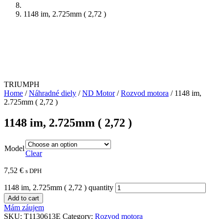
1148 im, 2.725mm ( 2,72 )
TRIUMPH
Home
/
Náhradné diely
/
ND Motor
/
Rozvod motora
/ 1148 im,
2.725mm ( 2,72 )
1148 im, 2.725mm ( 2,72 )
Model
Clear
7,52
€
s DPH
1148 im, 2.725mm ( 2,72 ) quantity
Add to cart
Mám záujem
SKU:
T1130613E
Category:
Rozvod motora