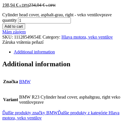
198,94
€
234,04
€
s DPH
s DPH
Cylinder head cover, asphalt-grau, right - veko ventilovprave
quantity
Add to cart
Mám záujem
SKU:
11128549654E
Category:
Hlava motora, veko ventilov
Záruka vrátenia peňazí
Additional information
Additional information
Značka
BMW
BMW R23 Cylinder head cover, asphaltgrau, right veko
Variant
ventilovprave
Ďalšie produkty značky BMW
Ďalšie produkty z kategórie
Hlava
motora, veko ventilov