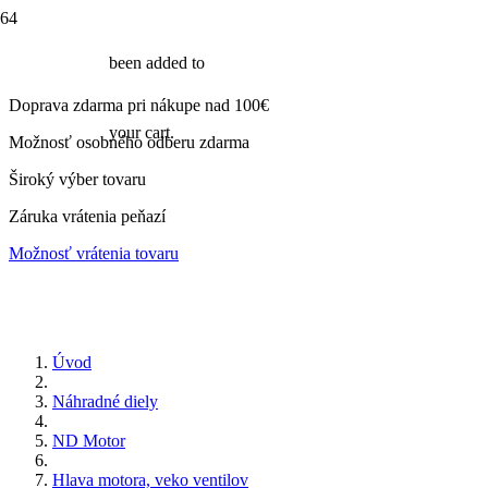
been added to
Doprava zdarma pri nákupe nad 100€
your cart.
Možnosť osobného odberu zdarma
Široký výber tovaru
Záruka vrátenia peňazí
Možnosť vrátenia tovaru
Úvod
Náhradné diely
ND Motor
Hlava motora, veko ventilov