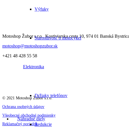
Výfuky
Motoshop Žubor s.r.o., Kostiviarska cesta 10, 974 01 Banská Bystric
Starostlivosť o motocykel
motoshop@motoshopzubor.sk
+421 48 428 55 58
Elektronika
Držiaky telefónov
© 2021 Motoshop Žubor s.r.o.
Ochrana osobných údajov
Všeobecné obchodné podmienky
Náhradné diely
Reklamačný poriadok
Redukcie