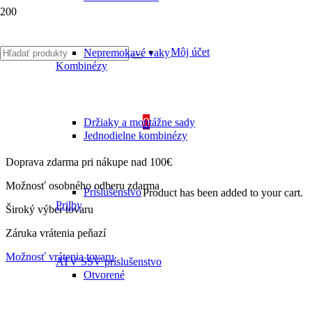
Môj účet
Nepremokavé vaky
Kombinézy
0
Držiaky a montážne sady
Jednodielne kombinézy
Doprava zdarma pri nákupe nad 100€
Možnosť osobného odberu zdarma
Príslušenstvo
Product
has been added to your cart.
Prilby
Široký výber tovaru
Záruka vrátenia peňazí
Možnosť vrátenia tovaru
ATV SSV príslušenstvo
Otvorené