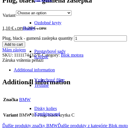
Plug, black – gumená zaslepka
Variant
Ozdobné kryty
1,10
€
1,29
€
Bundy
s DPH
s DPH
Plug, black - gumená zaslepka quantity
Add to cart
Mám záujem
Prestavbové sady
SKU:
11111744327E
Category:
Blok motora
Kožené
Záruka vrátenia peňazí
Additional information
Vzduchové filtre
Additional information
Textilné
Značka
BMW
Disky kolies
Kombinované
Variant
BMW 01 Plug, black krytka C
Ďalšie produkty značky BMW
Ďalšie produkty z kategórie
Blok moto