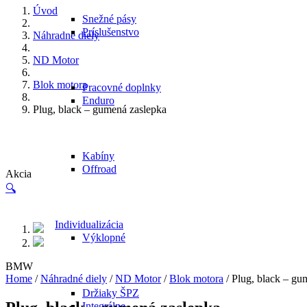
Úvod
Snežné pásy
Príslušenstvo
Náhradné diely
ND Motor
Blok motora
Pracovné doplnky
Enduro
Plug, black – gumená zaslepka
Kabíny
Offroad
Akcia
🔍
Individualizácia
Výklopné
BMW
Home
/
Náhradné diely
/
ND Motor
/
Blok motora
/ Plug, black – gu
Držiaky ŠPZ
Integrálne