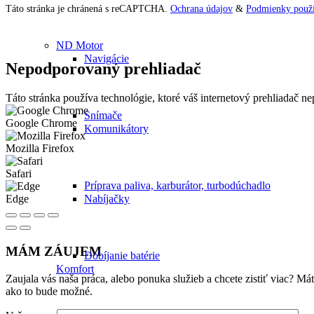
Táto stránka je chránená s reCAPTCHA.
Ochrana údajov
&
Podmienky použí
ND Motor
Navigácie
Nepodporovaný prehliadač
Táto stránka používa technológie, ktoré váš internetový prehliadač 
Snímače
Google Chrome
Komunikátory
Mozilla Firefox
Safari
Príprava paliva, karburátor, turbodúchadlo
Nabíjačky
Edge
MÁM ZÁUJEM
Dobíjanie batérie
Komfort
Zaujala vás naša práca, alebo ponuka služieb a chcete zistiť viac? 
ako to bude možné.