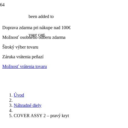
been added to
Doprava zdarma pri nákupe nad 100€
your cart.
Možnosť osobného odberu zdarma
Široký výber tovaru
Záruka vrátenia peňazí
Možnosť vrátenia tovaru
Úvod
Náhradné diely
COVER ASSY 2 – pravý kryt