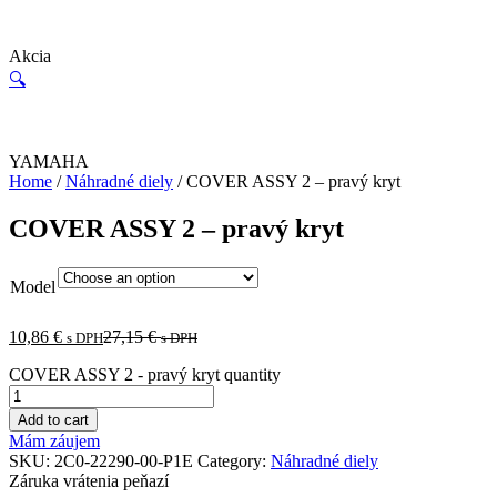
Akcia
🔍
YAMAHA
Home
/
Náhradné diely
/ COVER ASSY 2 – pravý kryt
COVER ASSY 2 – pravý kryt
Model
10,86
€
27,15
€
s DPH
s DPH
COVER ASSY 2 - pravý kryt quantity
Add to cart
Mám záujem
SKU:
2C0-22290-00-P1E
Category:
Náhradné diely
Záruka vrátenia peňazí